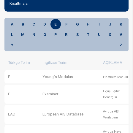
Kısaltmalar
A
B
C
D
E
F
G
H
I
J
K
L
M
N
O
P
R
S
T
U
X
V
Y
Z
Türkçe Terim
İngilizce Terim
AÇIKLAMA
E
Young`s Modulus
Elastisite Modülü
Uçuş Eğitim
E
Examiner
Denetçisi
Avrupa AIS
EAD
European AIS Database
Veritabanı
Avrupa Hava