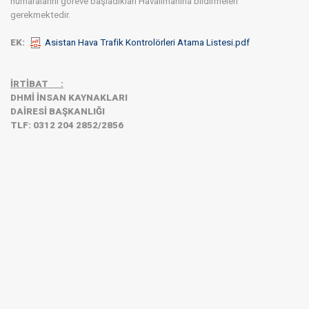
numaralarını göreve başladıkları Havalimanına bildirmeleri
gerekmektedir.
EK:
Asistan Hava Trafik Kontrolörleri Atama Listesi.pdf
İRTİBAT
:
DHMİ İNSAN KAYNAKLARI
DAİRESİ BAŞKANLIĞI
TLF: 0312 204 2852/2856​