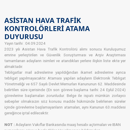
ASİSTAN HAVA TRAFİK
KONTROLÖRLERİ ATAMA
DUYURUSU
Yayın tarihi : 04.09.2024
2023 yılı Asistan Hava Trafik Kontrolörü alımı sonucu Kuruluşumuz
emrine yerleştirilen ve Güvenlik Soruşturması ve Arşiv Araştırması
tamamlanan adayların isimleri ve atandıkları yerlere ilişkin liste ekte yer
almaktadır.
Tebligatlar mail adreslerine yapıldığından ikamet adreslerine ayrıca
tebligat yapılmayacaktır. Ataması yapılan adayların Elektronik Tebligat
Yönetmeliği ve 657 Sayılı Devlet Memurları Kanununun 62. Maddesinde
belirtilen süre içerisinde (En son göreve başlama tarihi: 24 Eylül 2024)
görevlerine başlamaları zorunludur. Belge ile ispatı mümkün zorlayıcı
sebepler olmaksızın söz konusu madde hükmünde belirlenen süreler
içinde görevlerine başlamayanların atamaları, aynı Kanunun 63.maddesi
gereğince iptal edilecektir.
NOT :
Adayların Vakıflar Bankasında maaş hesabı açtırmaları ve IBAN