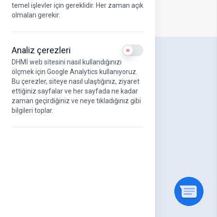
temel işlevler için gereklidir. Her zaman açık
olmaları gerekir.
Analiz çerezleri
Use setting
DHMİ web sitesini nasıl kullandığınızı
DHMİ Hakkında
ölçmek için Google Analytics kullanıyoruz.
Hakkımızda
Bu çerezler, siteye nasıl ulaştığınız, ziyaret
DHMİ Kurumsal Logo
ettiğiniz sayfalar ve her sayfada ne kadar
Misyonumuz ve Vizyonumuz
zaman geçirdiğiniz ve neye tıkladığınız gibi
Stratejik Amaçlar
bilgileri toplar.
UAB Kurumsal Kimlik Kılavuzu
Yönetim Kurulu
Üst Yönetim
Organizasyon Şeması
DHMİ Etik Komisyonu
Kanun ve Yönetmelikler
Kalite Yönetim Sistemleri
Faaliyet Raporları
Havayolu Sektör Raporları
Genel Müdürlerimiz