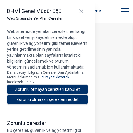
T.C. Ulaştırma ve Altyapı Bakanlığı
Close panel
DHMİ Genel Müdürlüğü
Devlet Hava Meydanları İşletmesi Genel
Müdürlüğü
Web Sitesinde Yer Alan Çerezler
Web sitemizde yer alan çerezler, herhangi
bir kişisel veriyi kaydetmemekte olup,
Profil
güvenlik ve ağ yönetimi gibi temel işlevlerin
yerine getirilmesinin yanında
yayınlanmakta olan sayfaların istatistiki
bilgilerini güncellemek ve oturum
yönetimini sağlamak için kullanılmaktadır.
Daha detaylı bilgi için Çerezler Dair Aydınlatma
Metni dokümanımızı
buraya tıklayarak
inceleyebilirsiniz.
Zorunlu olmayan çerezleri kabul et
Zorunlu olmayan çerezleri reddet
Zorunlu çerezler
Bu çerezler, güvenlik ve ağ yönetimi gibi