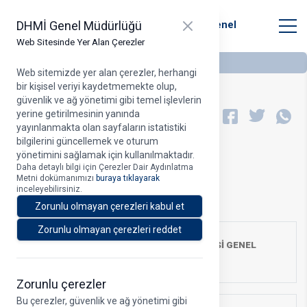
T.C. Ulaştırma ve Altyapı Bakanlığı
Close panel
DHMİ Genel Müdürlüğü
Devlet Hava Meydanları İşletmesi Genel
Müdürlüğü
Web Sitesinde Yer Alan Çerezler
Web sitemizde yer alan çerezler, herhangi
bir kişisel veriyi kaydetmemekte olup,
güvenlik ve ağ yönetimi gibi temel işlevlerin
Ücret Tarifeleri
yerine getirilmesinin yanında
A
yayınlanmakta olan sayfaların istatistiki
bilgilerini güncellemek ve oturum
yönetimini sağlamak için kullanılmaktadır.
Daha detaylı bilgi için Çerezler Dair Aydınlatma
DHMİ Ücret Tarifeleri
KÖİ Ücret Tarifeleri
Metni dokümanımızı
buraya tıklayarak
inceleyebilirsiniz.
Havacılık Eğitim Dairesi Tarifeleri
Zorunlu olmayan çerezleri kabul et
Zorunlu olmayan çerezleri reddet
T.C. DEVLET HAVA MEYDANLARI İŞLETMESİ GENEL
MÜDÜRLÜĞÜ (DHMİ) Ücret Tarifeleri
Zorunlu çerezler
Bu çerezler, güvenlik ve ağ yönetimi gibi