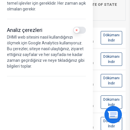
temel işlevler için gereklidir. Her zaman açık
CHARGES TARIFF – GENERAL DIRECTORATE OF STATE
olmaları gerekir.
AIRPORTS ADMINISTRATION
Analiz çerezleri
Use setting
2026 Yılı Eğitim Hizmetleri Ücret
Dökümanı
DHMİ web sitesini nasıl kullandığınızı
Tarifesi
İndir
PDF dosyası
ölçmek için Google Analytics kullanıyoruz.
Bu çerezler, siteye nasıl ulaştığınız, ziyaret
ettiğiniz sayfalar ve her sayfada ne kadar
2026 DHMI Airport Charges
Dökümanı
zaman geçirdiğiniz ve neye tıkladığınız gibi
REV.01
İndir
PDF dosyası
bilgileri toplar.
2026 DHMİ Havalimanı Ücret
Dökümanı
Tarifeleri REV.01
İndir
PDF dosyası
Dökümanı
2026 DHMİ Ücret Tarifeleri
İndir
PDF dosyası
Dökümanı
2026 DHMI Airport Charges
İndir
PDF dosyası