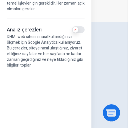
temel işlevler için gereklidir. Her zaman açık
olmaları gerekir.
Analiz çerezleri
Use setting
DHMİ web sitesini nasıl kullandığınızı
DHMİ Hakkında
ölçmek için Google Analytics kullanıyoruz.
Hakkımızda
Bu çerezler, siteye nasıl ulaştığınız, ziyaret
DHMİ Kurumsal Logo
ettiğiniz sayfalar ve her sayfada ne kadar
Misyonumuz ve Vizyonumuz
zaman geçirdiğiniz ve neye tıkladığınız gibi
Stratejik Amaçlar
bilgileri toplar.
UAB Kurumsal Kimlik Kılavuzu
Yönetim Kurulu
Üst Yönetim
Organizasyon Şeması
DHMİ Etik Komisyonu
Kanun ve Yönetmelikler
Kalite Yönetim Sistemleri
Faaliyet Raporları
Havayolu Sektör Raporları
Genel Müdürlerimiz