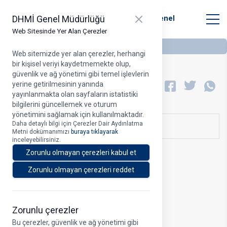
T.C. Ulaştırma ve Altyapı Bakanlığı
Close panel
DHMİ Genel Müdürlüğü
Devlet Hava Meydanları İşletmesi Genel
Müdürlüğü
Web Sitesinde Yer Alan Çerezler
Web sitemizde yer alan çerezler, herhangi
bir kişisel veriyi kaydetmemekte olup,
güvenlik ve ağ yönetimi gibi temel işlevlerin
Yatırım Programları
yerine getirilmesinin yanında
A
yayınlanmakta olan sayfaların istatistiki
bilgilerini güncellemek ve oturum
yönetimini sağlamak için kullanılmaktadır.
Daha detaylı bilgi için Çerezler Dair Aydınlatma
Dosyalar
Metni dokümanımızı
buraya tıklayarak
inceleyebilirsiniz.
Zorunlu olmayan çerezleri kabul et
Zorunlu olmayan çerezleri reddet
Zorunlu çerezler
Bu çerezler, güvenlik ve ağ yönetimi gibi