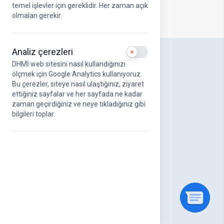
temel işlevler için gereklidir. Her zaman açık
olmaları gerekir.
Analiz çerezleri
Use setting
DHMİ web sitesini nasıl kullandığınızı
DHMİ Hakkında
ölçmek için Google Analytics kullanıyoruz.
Hakkımızda
Bu çerezler, siteye nasıl ulaştığınız, ziyaret
DHMİ Kurumsal Logo
ettiğiniz sayfalar ve her sayfada ne kadar
Misyonumuz ve Vizyonumuz
zaman geçirdiğiniz ve neye tıkladığınız gibi
Stratejik Amaçlar
bilgileri toplar.
UAB Kurumsal Kimlik Kılavuzu
Yönetim Kurulu
Üst Yönetim
Organizasyon Şeması
DHMİ Etik Komisyonu
Kanun ve Yönetmelikler
Kalite Yönetim Sistemleri
Faaliyet Raporları
Havayolu Sektör Raporları
Genel Müdürlerimiz