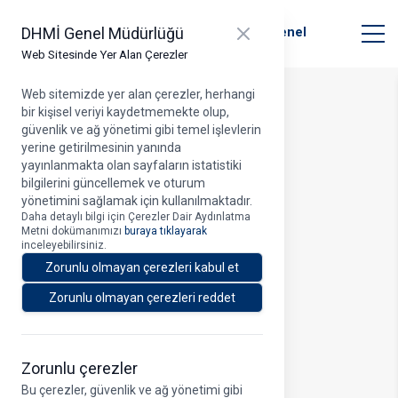
T.C. Ulaştırma ve Altyapı Bakanlığı
Close panel
DHMİ Genel Müdürlüğü
Devlet Hava Meydanları İşletmesi Genel
Müdürlüğü
Web Sitesinde Yer Alan Çerezler
Web sitemizde yer alan çerezler, herhangi
bir kişisel veriyi kaydetmemekte olup,
Profil
güvenlik ve ağ yönetimi gibi temel işlevlerin
yerine getirilmesinin yanında
yayınlanmakta olan sayfaların istatistiki
bilgilerini güncellemek ve oturum
yönetimini sağlamak için kullanılmaktadır.
Daha detaylı bilgi için Çerezler Dair Aydınlatma
Metni dokümanımızı
buraya tıklayarak
inceleyebilirsiniz.
Zorunlu olmayan çerezleri kabul et
Zorunlu olmayan çerezleri reddet
Zorunlu çerezler
Bu çerezler, güvenlik ve ağ yönetimi gibi