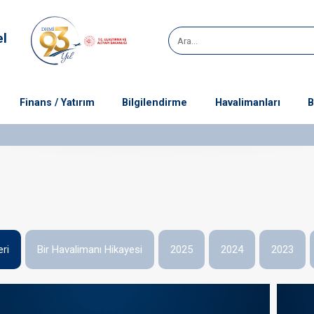
el
Finans / Yatırım
Bilgilendirme
Havalimanları
B
eri
Bir Havalimanı Hikayesi
2025
2024
2023