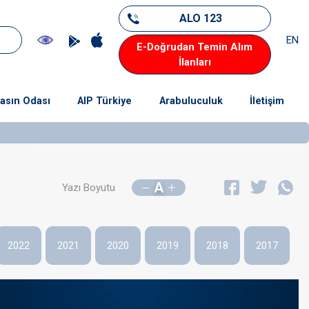
ALO 123
EN
E-Doğrudan Temin Alım
İlanları
asın Odası
AIP Türkiye
Arabuluculuk
İletişim
A
Yazı Boyutu
2022
2021
2020
2019
2018
2017