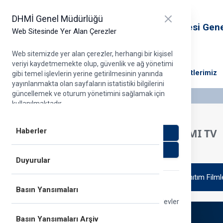
T.C. Ulaştırma ve Altyapı Bakanlığı
Close panel
DHMİ Genel Müdürlüğü
Devlet Hava Meydanları İşletmesi Gen
Web Sitesinde Yer Alan Çerezler
Müdürlüğü
Web sitemizde yer alan çerezler, herhangi bir kişisel
veriyi kaydetmemekte olup, güvenlik ve ağ yönetimi
DHMİ Hakkında
Projelerimiz
Ana Faaliyetlerimiz
gibi temel işlevlerin yerine getirilmesinin yanında
yayınlanmakta olan sayfaların istatistiki bilgilerini
güncellemek ve oturum yönetimini sağlamak için
kullanılmaktadır.
Daha detaylı bilgi için Çerezler Dair Aydınlatma Metni
dokümanımızı
buraya tıklayarak
inceleyebilirsiniz.
Haberler
DHMI TV
Zorunlu olmayan çerezleri kabul et
Zorunlu olmayan çerezleri reddet
Duyurular
Tanıtım Filml
Zorunlu çerezler
Basın Yansımaları
Bu çerezler, güvenlik ve ağ yönetimi gibi temel işlevler
için gereklidir. Her zaman açık olmaları gerekir.
Basın Yansımaları Arşiv