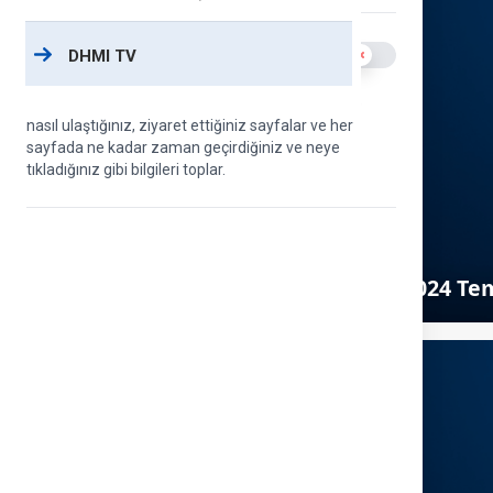
Analiz çerezleri
Use setting
DHMI TV
DHMİ web sitesini nasıl kullandığınızı ölçmek için
Google Analytics kullanıyoruz. Bu çerezler, siteye
nasıl ulaştığınız, ziyaret ettiğiniz sayfalar ve her
sayfada ne kadar zaman geçirdiğiniz ve neye
tıkladığınız gibi bilgileri toplar.
2024 Tem