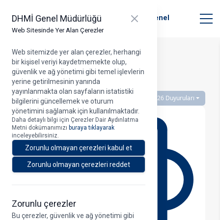
T.C. Ulaştırma ve Altyapı Bakanlığı
Close panel
DHMİ Genel Müdürlüğü
Devlet Hava Meydanları İşletmesi Genel
Müdürlüğü
Web Sitesinde Yer Alan Çerezler
Web sitemizde yer alan çerezler, herhangi
bir kişisel veriyi kaydetmemekte olup,
Duyurular Listesi
güvenlik ve ağ yönetimi gibi temel işlevlerin
yerine getirilmesinin yanında
yayınlanmakta olan sayfaların istatistiki
2026 Duyuruları
bilgilerini güncellemek ve oturum
yönetimini sağlamak için kullanılmaktadır.
Daha detaylı bilgi için Çerezler Dair Aydınlatma
Metni dokümanımızı
buraya tıklayarak
inceleyebilirsiniz.
Zorunlu olmayan çerezleri kabul et
Zorunlu olmayan çerezleri reddet
Zorunlu çerezler
Bu çerezler, güvenlik ve ağ yönetimi gibi