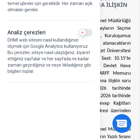
temel işlevler için gereklidir. Her zaman açık
ADAYLARIN UYGULAMA SINAVINA İLİŞKİN
olmaları gerekir.
TALİMAT YAYIMLANDI.
Devlet Hava Meydanları İşletmesi Genel Müdürlüğü
ARFF Memuru Pozisyonuna Atanacak Adayların Seçme
Analiz çerezleri
Use setting
Sınavlarına İlişkin Yönetmelik kapsamında, Kuruluşumuz
DHMİ web sitesini nasıl kullandığınızı
emrine ARFF Memuru pozisyonunda atanacakların
ölçmek için Google Analytics kullanıyoruz.
belirlenmesi amacıyla Ankara Yıldırım Beyazıt Üniversitesi
Bu çerezler, siteye nasıl ulaştığınız, ziyaret
tarafından 18 Nisan 2026 Cumartesi günü Saat: 10.15'te
ettiğiniz sayfalar ve her sayfada ne kadar
zaman geçirdiğiniz ve neye tıkladığınız gibi
Ankara'da tek oturumda gerçekleştirilen Devlet Hava
bilgileri toplar.
Meydanları İşletmesi Genel Müdürlüğü ARFF Memuru
Pozisyonuna Atanacak Adayların Yazılı Sınavına ilişkin soru
kitapçığı ile cevap anahtarı 20.04.2026 tarihinde
Kuruluşumuz resmi internet adresi ve 30.04.2026 tarihinde
ise Yazılı Sınavı Sonuçları ve Optik Cevap Kağıtları
https://sinav.aybu.edu.tr/
resmi internet adresi üzerinden
yayımlanmıştır.
Devlet Hava Meydanları İşletmesi Genel Müdürlüğü
ARFF Memuru Pozisyonuna Atanacak Adayların Yazılı Sınavı