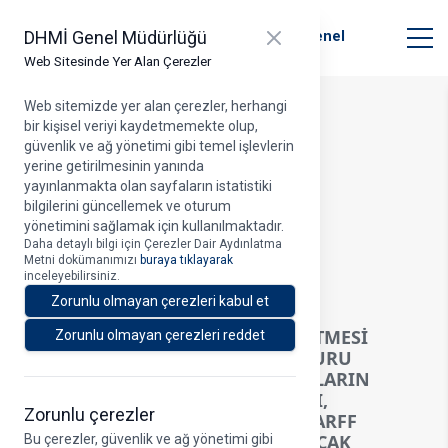
T.C. Ulaştırma ve Altyapı Bakanlığı
Close panel
DHMİ Genel Müdürlüğü
Devlet Hava Meydanları İşletmesi Genel
Müdürlüğü
Web Sitesinde Yer Alan Çerezler
Web sitemizde yer alan çerezler, herhangi
bir kişisel veriyi kaydetmemekte olup,
Duyuru Detayı
güvenlik ve ağ yönetimi gibi temel işlevlerin
yerine getirilmesinin yanında
yayınlanmakta olan sayfaların istatistiki
bilgilerini güncellemek ve oturum
yönetimini sağlamak için kullanılmaktadır.
Duyuru Tarihi > 12.05.2026
Daha detaylı bilgi için Çerezler Dair Aydınlatma
Metni dokümanımızı
buraya tıklayarak
A
inceleyebilirsiniz.
Zorunlu olmayan çerezleri kabul et
DEVLET HAVA MEYDANLARI İŞLETMESİ
Zorunlu olmayan çerezleri reddet
GENEL MÜDÜRLÜĞÜ ARFF MEMURU
POZİSYONUNA ATANACAK ADAYLARIN
YAZILI SINAVI NİHAİ SONUÇLARI,
Zorunlu çerezler
UYGULAMA SINAVI TAKVİMİ VE ARFF
MEMURU POZİSYONUNA ATANACAK
Bu çerezler, güvenlik ve ağ yönetimi gibi