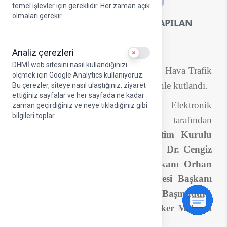
A
temel işlevler için gereklidir. Her zaman açık
olmaları gerekir.
DÜNYA ATSEP GÜNÜ HTKM'DE YAPILAN
TÖRENLE KUTLANDI
Analiz çerezleri
Use setting
DHMİ web sitesini nasıl kullandığınızı
Dünya ATSEP Günü DHMİ Türkiye Hava Trafik
ölçmek için Google Analytics kullanıyoruz.
Kontrol Merkezi'nde düzenlenen törenle kutlandı.
Bu çerezler, siteye nasıl ulaştığınız, ziyaret
ettiğiniz sayfalar ve her sayfada ne kadar
Türkiye Hava Trafik Emniyeti Elektronik
zaman geçirdiğiniz ve neye tıkladığınız gibi
bilgileri toplar.
Personeli Derneği (ATSEP) tarafından
düzenlenen etkinliğe
DHMİ Yönetim Kurulu
Üyesi ve Genel Müdür Yardımcısı Dr. Cengiz
Paşaoğlu
,
Elektronik Dairesi Başkanı Orhan
Gültekin
,
Bilgi Teknolojileri Dairesi Başkanı
Ahmet Gürkan Odabaşı
,
HTKM Başmüdürü
Sinan Yıldız
ve
ATSEP Başkanı İlker Mehmet
Yurt
ile ATSEP personeli katıldı.