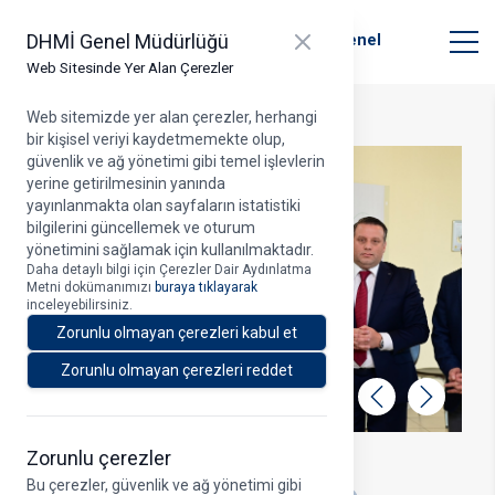
T.C. Ulaştırma ve Altyapı Bakanlığı
Close panel
DHMİ Genel Müdürlüğü
Devlet Hava Meydanları İşletmesi Genel
Müdürlüğü
Web Sitesinde Yer Alan Çerezler
Web sitemizde yer alan çerezler, herhangi
bir kişisel veriyi kaydetmemekte olup,
güvenlik ve ağ yönetimi gibi temel işlevlerin
yerine getirilmesinin yanında
yayınlanmakta olan sayfaların istatistiki
bilgilerini güncellemek ve oturum
yönetimini sağlamak için kullanılmaktadır.
Daha detaylı bilgi için Çerezler Dair Aydınlatma
Metni dokümanımızı
buraya tıklayarak
inceleyebilirsiniz.
Zorunlu olmayan çerezleri kabul et
Zorunlu olmayan çerezleri reddet
Geri
İleri
Zorunlu çerezler
14.11.2022
Bu çerezler, güvenlik ve ağ yönetimi gibi