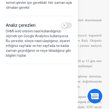
temel işlevler için gereklidir. Her zaman açık
olmaları gerekir.
7 Ocak 2021 tarihli Cumhuriyet gazetesinde;
İyi Parti Vekili Erhan USTA’nın doğru olmayan sözleri alıntılanarak
Analiz çerezleri
Use setting
gerçek dışı haber yapılmıştır.
DHMİ web sitesini nasıl kullandığınızı
16.05.1997 tarihinde ihale edilen 20 milyon yolcu/yıl kapasiteli
ölçmek için Google Analytics kullanıyoruz.
Atatürk Havalimanı Dış Hatlar Terminal Binası ve Katlı Otoparkı
Bu çerezler, siteye nasıl ulaştığınız, ziyaret
projesi ilave tesisler dahil 397.793.500 ABD Doları yatırım maliyeti
ettiğiniz sayfalar ve her sayfada ne kadar
zaman geçirdiğiniz ve neye tıkladığınız gibi
karşılığında;
bilgileri toplar.
TAV Yatırım, Yapım ve İşletme A.Ş. tarafından 4 yıl 10 ay 15 gün süre
ile işletilerek 02.07.2005 tarihinde Kuruluşumuza devredilmiştir.
Bunun dışında, 3 yıl 8 ay 20 gün olan mevcut işletme süresinin,
500.000.000 $ bedel karşılığında 20 yıl uzatılması doğrultusunda
YPK’ya yapılan herhangi bir teklif söz konusu değildir.
Atatürk Havalimanında Yap-İşlet-Devret modeli ile yapımı ve işletimi
gerçekleştirilen Dış Hatlar Terminal Binası ve Katlı Otopark ile birlikte,
İç Hatlar Terminal Binası ve Genel Havacılık Terminali, 5335 sayılı