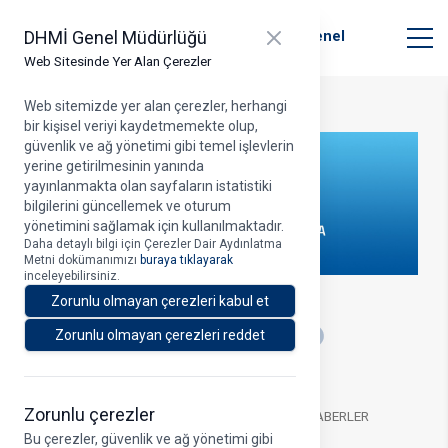
T.C. Ulaştırma ve Altyapı Bakanlığı
Close panel
DHMİ Genel Müdürlüğü
Devlet Hava Meydanları İşletmesi Genel
Müdürlüğü
Web Sitesinde Yer Alan Çerezler
Web sitemizde yer alan çerezler, herhangi
bir kişisel veriyi kaydetmemekte olup,
güvenlik ve ağ yönetimi gibi temel işlevlerin
yerine getirilmesinin yanında
yayınlanmakta olan sayfaların istatistiki
bilgilerini güncellemek ve oturum
yönetimini sağlamak için kullanılmaktadır.
Daha detaylı bilgi için Çerezler Dair Aydınlatma
Metni dokümanımızı
buraya tıklayarak
inceleyebilirsiniz.
8.01.2022
Zorunlu olmayan çerezleri kabul et
A
Zorunlu olmayan çerezleri reddet
Zorunlu çerezler
ATATÜRK HAVALİMANI İLE İLGİLİ GERÇEK DIŞI HABERLER
HAKKINDA AÇIKLAMA
Bu çerezler, güvenlik ve ağ yönetimi gibi