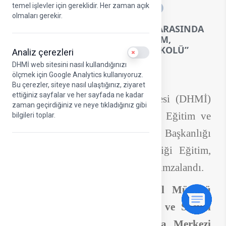
temel işlevler için gereklidir. Her zaman açık
A
olmaları gerekir.
DHMİ İLE ÇASGEM BAŞKANLIĞI ARASINDA
“İŞ SAĞLIĞI VE GÜVENLİĞİ EĞİTİM,
ARAŞTIRMA VE İŞBİRLİĞİ PROTOKOLÜ”
Analiz çerezleri
Use setting
İMZALANDI
DHMİ web sitesini nasıl kullandığınızı
ölçmek için Google Analytics kullanıyoruz.
Bu çerezler, siteye nasıl ulaştığınız, ziyaret
ettiğiniz sayfalar ve her sayfada ne kadar
Devlet Hava Meydanları İşletmesi (DHMİ)
zaman geçirdiğiniz ve neye tıkladığınız gibi
ile Çalışma ve Sosyal Güvenlik Eğitim ve
bilgileri toplar.
Araştırma Merkezi (ÇASGEM) Başkanlığı
arasında “İş Sağlığı ve Güvenliği Eğitim,
Araştırma ve İşbirliği Protokolü” imzalandı.
DHMİ YK Başkanı ve Genel Müdürü
Hüseyin KESKİN
ile
Çalışma ve Sosyal
Güvenlik Eğitim ve Araştırma Merkezi