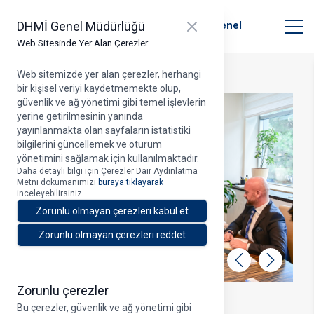
T.C. Ulaştırma ve Altyapı Bakanlığı
Close panel
DHMİ Genel Müdürlüğü
Devlet Hava Meydanları İşletmesi Genel
Müdürlüğü
Web Sitesinde Yer Alan Çerezler
Web sitemizde yer alan çerezler, herhangi
bir kişisel veriyi kaydetmemekte olup,
güvenlik ve ağ yönetimi gibi temel işlevlerin
yerine getirilmesinin yanında
yayınlanmakta olan sayfaların istatistiki
bilgilerini güncellemek ve oturum
yönetimini sağlamak için kullanılmaktadır.
Daha detaylı bilgi için Çerezler Dair Aydınlatma
Metni dokümanımızı
buraya tıklayarak
inceleyebilirsiniz.
Zorunlu olmayan çerezleri kabul et
Zorunlu olmayan çerezleri reddet
Geri
İleri
Zorunlu çerezler
22.09.2022
Bu çerezler, güvenlik ve ağ yönetimi gibi