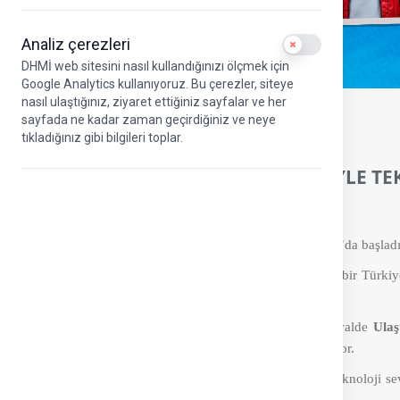
Analiz çerezleri
Use setting
DHMİ web sitesini nasıl kullandığınızı ölçmek için
Google Analytics kullanıyoruz. Bu çerezler, siteye
nasıl ulaştığınız, ziyaret ettiğiniz sayfalar ve her
30.08.2022
sayfada ne kadar zaman geçirdiğiniz ve neye
tıkladığınız gibi bilgileri toplar.
DHMİ YERLİ VE MİLLÎ SİSTEMLERİYLE T
Havacılık, uzay ve teknoloji festivali Teknofest, Samsun’da başladı
Milli Teknoloji Hamlesi vizyonu ve teknoloji geliştiren bir Türki
arasında Samsun Çarşamba Havalimanı’nda yapılıyor.
DHMİ, teknoloji meraklılarını bir araya getirecek festivalde
Ulaş
millî imkânlarla geliştirdiği proje ve sistemleri sergileniyor.
YK Başkanı ve Genel Müdürümüz Hüseyin Keskin
, teknoloji s