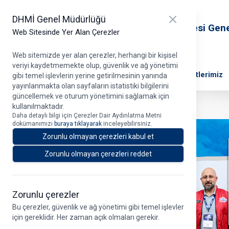
T.C. Ulaştırma ve Altyapı Bakanlığı
Close panel
DHMİ Genel Müdürlüğü
Devlet Hava Meydanları İşletmesi Gen
Web Sitesinde Yer Alan Çerezler
Müdürlüğü
Web sitemizde yer alan çerezler, herhangi bir kişisel
veriyi kaydetmemekte olup, güvenlik ve ağ yönetimi
DHMİ Hakkında
Projelerimiz
Ana Faaliyetlerimiz
gibi temel işlevlerin yerine getirilmesinin yanında
yayınlanmakta olan sayfaların istatistiki bilgilerini
güncellemek ve oturum yönetimini sağlamak için
kullanılmaktadır.
Daha detaylı bilgi için Çerezler Dair Aydınlatma Metni
dokümanımızı
buraya tıklayarak
inceleyebilirsiniz.
Zorunlu olmayan çerezleri kabul et
Zorunlu olmayan çerezleri reddet
Zorunlu çerezler
Bu çerezler, güvenlik ve ağ yönetimi gibi temel işlevler
için gereklidir. Her zaman açık olmaları gerekir.