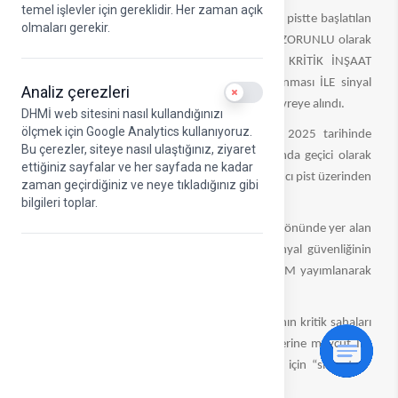
temel işlevler için gereklidir. Her zaman açık
Diyarbakır Havalimanı’nda 2 Aralık 2025’te ana pistte başlatılan
olmaları gerekir.
inşaat ve onarım çalışmaları sırasında geçici VE ZORUNLU olarak
hizmet dışı bırakılan aletli iniş sistemi (ILS), KRİTİK İNŞAAT
İŞLERİNİN YAPILMASI VE kritik sahaların korunması İLE sinyal
Analiz çerezleri
Use setting
güvenliğinin sağlanmasının ardından yeniden devreye alındı.
DHMİ web sitesini nasıl kullandığınızı
ölçmek için Google Analytics kullanıyoruz.
Diyarbakır Havalimanı’nın ana pisti, 2 Aralık 2025 tarihinde
Bu çerezler, siteye nasıl ulaştığınız, ziyaret
başlatılan inşaat ve bakım çalışmaları kapsamında geçici olarak
ettiğiniz sayfalar ve her sayfada ne kadar
hizmete kapatılmasının ardından, uçuşlar yardımcı pist üzerinden
zaman geçirdiğiniz ve neye tıkladığınız gibi
gerçekleştirilmeye başlanmıştı.
bilgileri toplar.
Ana pistteki çalışmalar sırasında, ILS cihazlarının önünde yer alan
kritik ve hassas alanların etkilenebileceği ve sinyal güvenliğinin
riske girebileceği değerlendirilerek sistem NOTAM yayımlanarak
geçici süreyle kullanım dışı bırakılmıştı.
Devam eden teknik düzenlemelerle ILS altyapısının kritik sahaları
korunarak sinyal güvenliği sağlandı. Bunun üzerine mevcut ILS
sistemi yeniden devreye alınarak yardımcı pist için “side-step”
usulüyle yaklaşma hizmeti verilmeye başlandı.