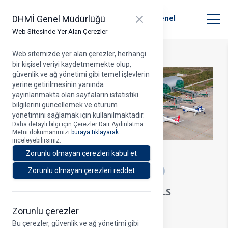
T.C. Ulaştırma ve Altyapı Bakanlığı
Close panel
DHMİ Genel Müdürlüğü
Devlet Hava Meydanları İşletmesi Genel
Müdürlüğü
Web Sitesinde Yer Alan Çerezler
Web sitemizde yer alan çerezler, herhangi
bir kişisel veriyi kaydetmemekte olup,
güvenlik ve ağ yönetimi gibi temel işlevlerin
yerine getirilmesinin yanında
yayınlanmakta olan sayfaların istatistiki
bilgilerini güncellemek ve oturum
yönetimini sağlamak için kullanılmaktadır.
Daha detaylı bilgi için Çerezler Dair Aydınlatma
Metni dokümanımızı
buraya tıklayarak
inceleyebilirsiniz.
31.01.2026
Zorunlu olmayan çerezleri kabul et
A
Zorunlu olmayan çerezleri reddet
DİYARBAKIR HAVALİMANI’NDA ILS
YENİDEN DEVREDE
Zorunlu çerezler
Bu çerezler, güvenlik ve ağ yönetimi gibi