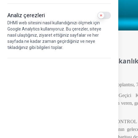
Analiz çerezleri
Use setting
DHMİ web sitesini nasıl kullandığınızı ölçmek için
Google Analytics kullanıyoruz. Bu çerezler, siteye
nasıl ulaştığınız, ziyaret ettiğiniz sayfalar ve her
7.05.2026
sayfada ne kadar zaman geçirdiğiniz ve neye
tıkladığınız gibi bilgileri toplar.
EUROCONTROL Geçici Konseyi Başkanlık 
EUROCONTROL Geçici Konseyi Başkanlık Divanı Toplantısı, 7 May
EUROCONTROL’ün en üst karar organı olan Geçici Konse
EUROCONTROL’ün gelecek dönem çalışmalarına yön veren, genel p
önemli bir platform niteliği taşıyor.
Kuruluşumuz Genel Müdür Yardımcısı ve EUROCONTROL Ge
sahipliğinde düzenlenen toplantıda, Avrupa havacılığının ge
yürüttüğü çalışmalar ve önümüzdeki döneme ilişkin yol haritası değ