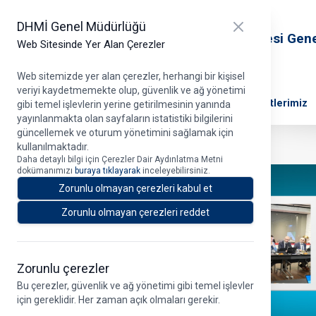
T.C. Ulaştırma ve Altyapı Bakanlığı
Close panel
DHMİ Genel Müdürlüğü
Devlet Hava Meydanları İşletmesi Gen
Web Sitesinde Yer Alan Çerezler
Müdürlüğü
Web sitemizde yer alan çerezler, herhangi bir kişisel
veriyi kaydetmemekte olup, güvenlik ve ağ yönetimi
DHMİ Hakkında
Projelerimiz
Ana Faaliyetlerimiz
gibi temel işlevlerin yerine getirilmesinin yanında
yayınlanmakta olan sayfaların istatistiki bilgilerini
güncellemek ve oturum yönetimini sağlamak için
kullanılmaktadır.
Daha detaylı bilgi için Çerezler Dair Aydınlatma Metni
dokümanımızı
buraya tıklayarak
inceleyebilirsiniz.
Zorunlu olmayan çerezleri kabul et
Zorunlu olmayan çerezleri reddet
Zorunlu çerezler
Bu çerezler, güvenlik ve ağ yönetimi gibi temel işlevler
için gereklidir. Her zaman açık olmaları gerekir.