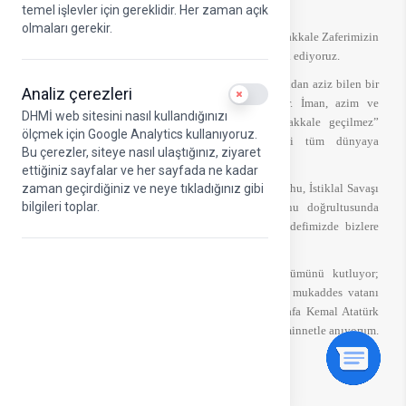
temel işlevler için gereklidir. Her zaman açık
olmaları gerekir.
Şanlı tarihimizin dönüm noktalarından biri olan Çanakkale Zaferimizin
111. yıl dönümünü büyük bir gurur ve coşkuyla idrak ediyoruz.
Çanakkale; istiklal ve istikbal uğruna vatanını canından aziz bilen bir
Analiz çerezleri
Use setting
milletin yazdığı eşsiz bir kahramanlık destanıdır. İman, azim ve
DHMİ web sitesini nasıl kullandığınızı
kararlılıkla esarete karşı duran ecdadımız, “Çanakkale geçilmez”
ölçmek için Google Analytics kullanıyoruz.
sözünü tarihe nakşederek bağımsızlık iradesini tüm dünyaya
Bu çerezler, siteye nasıl ulaştığınız, ziyaret
göstermiştir.
ettiğiniz sayfalar ve her sayfada ne kadar
Çanakkale’de vücut bulan bu birlik ve beraberlik ruhu, İstiklal Savaşı
zaman geçirdiğiniz ve neye tıkladığınız gibi
bilgileri toplar.
ile taçlanmış; bugün de Türkiye Yüzyılı vizyonu doğrultusunda
ülkemizi her alanda dünyanın zirvesine taşıma hedefimizde bizlere
ilham kaynağı olmaya devam etmektedir.
Bu vesileyle Çanakkale Zaferi’nin 111. yıl dönümünü kutluyor;
tereddüt etmeden canlarını feda ederek bizlere bu mukaddes vatanı
emanet eden aziz şehitlerimizi ve başta Gazi Mustafa Kemal Atatürk
olmak üzere tüm kahramanlarımızı saygı, rahmet ve minnetle anıyorum.
Enes ÇAKMAK
DHMİ YK Başkanı
ve Genel Müdürü