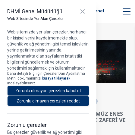
T.C. Ulaştırma ve Altyapı Bakanlığı
Close panel
DHMİ Genel Müdürlüğü
Devlet Hava Meydanları İşletmesi Genel
Müdürlüğü
Web Sitesinde Yer Alan Çerezler
Web sitemizde yer alan çerezler, herhangi
bir kişisel veriyi kaydetmemekte olup,
güvenlik ve ağ yönetimi gibi temel işlevlerin
yerine getirilmesinin yanında
yayınlanmakta olan sayfaların istatistiki
bilgilerini güncellemek ve oturum
yönetimini sağlamak için kullanılmaktadır.
Daha detaylı bilgi için Çerezler Dair Aydınlatma
Metni dokümanımızı
buraya tıklayarak
inceleyebilirsiniz.
18.03.2026
Zorunlu olmayan çerezleri kabul et
A
Zorunlu olmayan çerezleri reddet
YK BAŞKANI VE GENEL MÜDÜRÜMÜZ ENES
ÇAKMAK’IN 18 MART ÇANAKKALE ZAFERİ VE
Zorunlu çerezler
ŞEHİTLERİ ANMA GÜNÜ MESAJI
Bu çerezler, güvenlik ve ağ yönetimi gibi