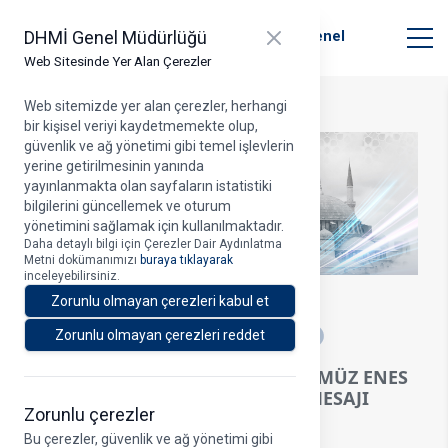
T.C. Ulaştırma ve Altyapı Bakanlığı
Close panel
DHMİ Genel Müdürlüğü
Devlet Hava Meydanları İşletmesi Genel
Müdürlüğü
Web Sitesinde Yer Alan Çerezler
Web sitemizde yer alan çerezler, herhangi
bir kişisel veriyi kaydetmemekte olup,
güvenlik ve ağ yönetimi gibi temel işlevlerin
yerine getirilmesinin yanında
yayınlanmakta olan sayfaların istatistiki
bilgilerini güncellemek ve oturum
yönetimini sağlamak için kullanılmaktadır.
Daha detaylı bilgi için Çerezler Dair Aydınlatma
Metni dokümanımızı
buraya tıklayarak
inceleyebilirsiniz.
22.05.2026
Zorunlu olmayan çerezleri kabul et
A
Zorunlu olmayan çerezleri reddet
YK BAŞKANI VE GENEL MÜDÜRÜMÜZ ENES
ÇAKMAK’IN KURBAN BAYRAMI MESAJI
Zorunlu çerezler
Bu çerezler, güvenlik ve ağ yönetimi gibi