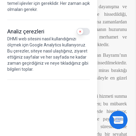
temel işlevler için gereklidir. Her zaman açık
Kurban Bayramı; yardımlaşma, paylaşma, dayanışma ve
olmaları gerekir.
kardeşlik duygularının en güçlü şekilde hissedildiği,
gönüllerin birbirine daha da yaklaştığı müstesna zamanlardan
biridir. Milletçe aynı manevi iklimi paylaşmanın huzurunu
Analiz çerezleri
Use setting
yaşadığımız bu mübarek günler; sevgi, merhamet ve
DHMİ web sitesini nasıl kullandığınızı
muhabbet bağlarımızı daha da kuvvetlendirmektedir.
ölçmek için Google Analytics kullanıyoruz.
Bu çerezler, siteye nasıl ulaştığınız, ziyaret
Asırlardır bizi bir arada tutan değerler, Kurban Bayramı’nın
ettiğiniz sayfalar ve her sayfada ne kadar
manevi atmosferinde daha güçlü şekilde hissedilmektedir.
zaman geçirdiğiniz ve neye tıkladığınız gibi
bilgileri toplar.
Köklü medeniyetimizin ve inancımızın bize miras bıraktığı
yardımlaşma ve paylaşma anlayışı da bu vesileyle en güzel
tezahürlerinden birini ortaya koymaktadır.
DHMİ ailesi olarak bizler de milletimize en iyi hizmeti sunma
sorumluluğuyla görevlerimizi yerine getirirken; bu mübarek
günlerin taşıdığı manevi anlamı yüreğimizde hissediyor,
bayramın huzur ve bereketini hep birlikte paylaşmanın
mutluluğunu yaşıyoruz. Kurban Bayramı süresince de
yolcularımızın emniyetli, düzenli ve konforlu bir seyahat