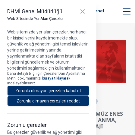
T.C. Ulaştırma ve Altyapı Bakanlığı
Close panel
DHMİ Genel Müdürlüğü
Devlet Hava Meydanları İşletmesi Genel
Müdürlüğü
Web Sitesinde Yer Alan Çerezler
Web sitemizde yer alan çerezler, herhangi
bir kişisel veriyi kaydetmemekte olup,
güvenlik ve ağ yönetimi gibi temel işlevlerin
yerine getirilmesinin yanında
yayınlanmakta olan sayfaların istatistiki
bilgilerini güncellemek ve oturum
yönetimini sağlamak için kullanılmaktadır.
Daha detaylı bilgi için Çerezler Dair Aydınlatma
Metni dokümanımızı
buraya tıklayarak
inceleyebilirsiniz.
18.05.2026
Zorunlu olmayan çerezleri kabul et
A
Zorunlu olmayan çerezleri reddet
YK BAŞKANI VE GENEL MÜDÜRÜMÜZ ENES
ÇAKMAK’IN 19 MAYIS ATATÜRK’Ü ANMA,
Zorunlu çerezler
GENÇLİK VE SPOR BAYRAMI MESAJI
Bu çerezler, güvenlik ve ağ yönetimi gibi