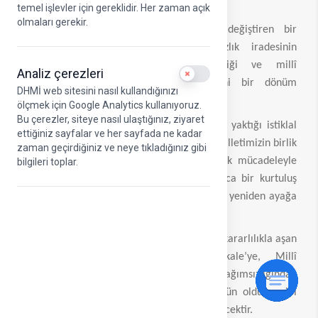
temel işlevler için gereklidir. Her zaman açık
olmaları gerekir.
19 Mayıs 1919, milletimizin kaderini değiştiren bir
başlangıcın adıdır. Bu tarih; bağımsızlık iradesinin
somutlaştığı, umudun yeniden yeşerdiği ve millî
Analiz çerezleri
Use setting
mücadelenin ilk adımının atıldığı tarihi bir dönüm
DHMİ web sitesini nasıl kullandığınızı
noktasıdır.
ölçmek için Google Analytics kullanıyoruz.
Bu çerezler, siteye nasıl ulaştığınız, ziyaret
Gazi Mustafa Kemal Atatürk’ün Samsun’da yaktığı istiklal
ettiğiniz sayfalar ve her sayfada ne kadar
meşalesi, kısa sürede tüm yurda yayılmış; milletimizin birlik
zaman geçirdiğiniz ve neye tıkladığınız gibi
ve beraberlik içinde ortaya koyduğu büyük mücadeleyle
bilgileri toplar.
bağımsızlıkla taçlanmıştır. Bu süreç, yalnızca bir kurtuluş
mücadelesi değil, aynı zamanda bir milletin yeniden ayağa
kalkışının da simgesi olmuştur.
Tarih boyunca nice zorlukları aynı inanç ve kararlılıkla aşan
aziz milletimiz; Malazgirt’ten Çanakkale’ye, Millî
Mücadele’den günümüze uzanan süreçte bağımsızlığından
asla taviz vermemiştir. Bu güçlü ruh, bugün olduğu gibi
yarın da yolumuzu aydınlatmaya devam edecektir.