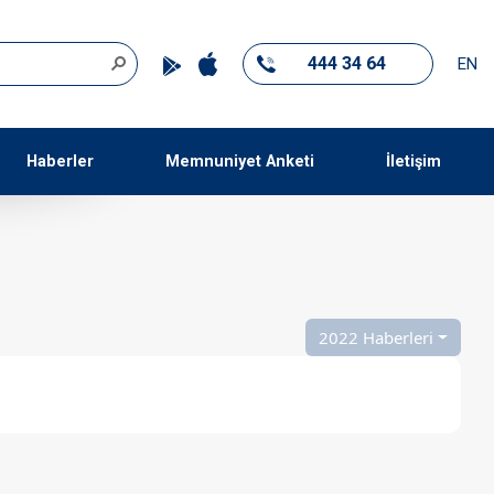
444 34 64
EN
Haberler
Memnuniyet Anketi
İletişim
2022 Haberleri