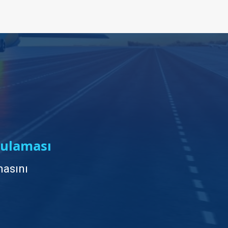
ulaması
asını