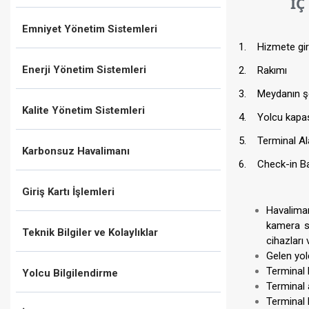
​ İÇ H
Emniyet Yönetim Sistemleri
1. Hizmete giriş
Enerji Yönetim Sistemleri
2. Rakı
3. Meydanın şe
Kalite Yönetim Sistemleri
4. Yolcu kap
5. Termina
Karbonsuz Havalimanı
6. Check-in B
Giriş Kartı İşlemleri
Havaliman
kamera si
Teknik Bilgiler ve Kolaylıklar
cihazları 
Gelen yol
Terminal b
Yolcu Bilgilendirme
Terminal 
Terminal 