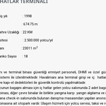
ATLAR TERMİNALİ
 yılı
​
: 1998
mı : 674.75 m
hre Uzaklığı : 22 KM
asitesi : 2.500.000 yolcu/yıl
​2
l Alanı : 23011 m
anko Sayısı : 18
ı ve terminal binası güvenliği emniyet personeli, DHMİ ve özel güv
stemi ile izlenilmektedir. Havalimanı ana terminal girişi ve iç hatla
ve kapı-el dedektörleri ile güvenlik kontrolü yapılmaktadır.
cunun bagajını alması için iç hatlar gelen yolcu salonunda 2 adet bag
inası, diğer çevre binalar ile birlikte yangına karşı yangın algılama ve
ana check-in salonunda bulunan danışma masasından yapılan anons sis
binasına ait otopark vardır. Ulaşım hizmeti için yolcu servisi, taksi ve