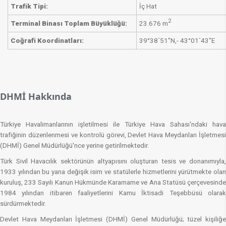
Trafik Tipi:
​İç Hat
2
​Terminal Binası Toplam Büyüklüğü:
23.676 m
​Coğrafi Koordinatları:
​39°38`51"N,​- 43°01`43"E
​ ​
​​DHMİ Hakkında
Türkiye Havalimanlarının işletilmesi ile Türkiye Hava Sahası'ndaki hava
trafiğinin düzenlenmesi ve kontrolü görevi, Devlet Hava Meydanları İşletmesi
(DHMİ) Genel Müdürlüğü'nce yerine getirilmektedir.
Türk Sivil Havacılık sektörünün altyapısını oluşturan tesis ve donanımıyla,
1933 yılından bu yana değişik isim ve statülerle hizmetlerini yürütmekte olan
kuruluş, 233 Sayılı Kanun Hükmünde Kararname ve Ana Statüsü çerçevesinde
1984 yılından itibaren faaliyetlerini Kamu İktisadi Teşebbüsü olarak
sürdürmektedir.​
Devlet Hava Meydanları İşletmesi (DHMİ) Genel Müdürlüğü; tüzel kişiliğe