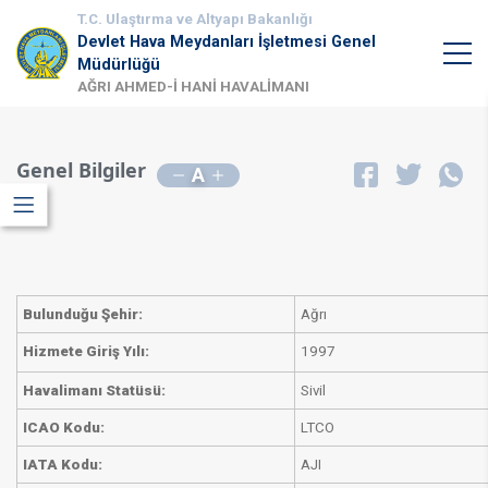
T.C. Ulaştırma ve Altyapı Bakanlığı
Devlet Hava Meydanları İşletmesi Genel
Müdürlüğü
AĞRI AHMED-İ HANİ HAVALİMANI
Genel Bilgiler
A
Bulunduğu Şehir:
​Ağrı
​Hizmete Giriş Yılı:
​1997
​Havalimanı Statüsü:
Sivil
ICAO Kodu:
​LTCO
IATA Kodu:
​AJI