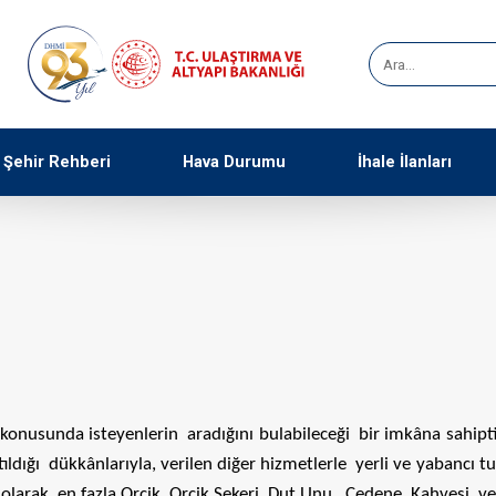
Şehir Rehberi
Hava Durumu
İhale İlanları
ş konusunda isteyenlerin aradığını bulabileceği bir imkâna sahiptir.
ıldığı dükkânlarıyla, verilen diğer hizmetlerle yerli ve yabancı tu
e olarak en fazla Orcik, Orcik Şekeri, Dut Unu, Çedene Kahvesi v