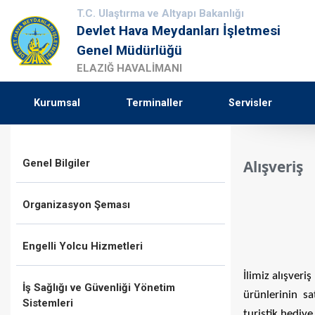
T.C. Ulaştırma ve Altyapı Bakanlığı
Devlet Hava Meydanları İşletmesi
Genel Müdürlüğü
ELAZIĞ HAVALİMANI
Kurumsal
Terminaller
Servisler
Genel Bilgiler
Alışveriş
Organizasyon Şeması
Engelli Yolcu Hizmetleri
İlimiz alışveri
İş Sağlığı ve Güvenliği Yönetim
ürünlerinin sat
Sistemleri
turistik hediy