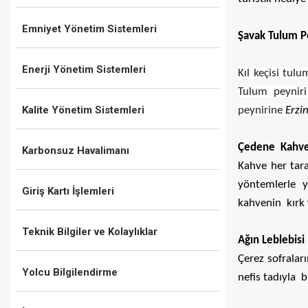
Emniyet Yönetim Sistemleri
Şavak Tulum Pe
Enerji Yönetim Sistemleri
Kıl keçisi tul
Tulum peynir
Kalite Yönetim Sistemleri
peynirine
Erzi
Çedene Kahves
Karbonsuz Havalimanı
Kahve her tara
yöntemlerle ya
Giriş Kartı İşlemleri
kahvenin kırk 
Teknik Bilgiler ve Kolaylıklar
Ağın Leblebisi
Çerez sofralar
Yolcu Bilgilendirme
nefis tadıyla 