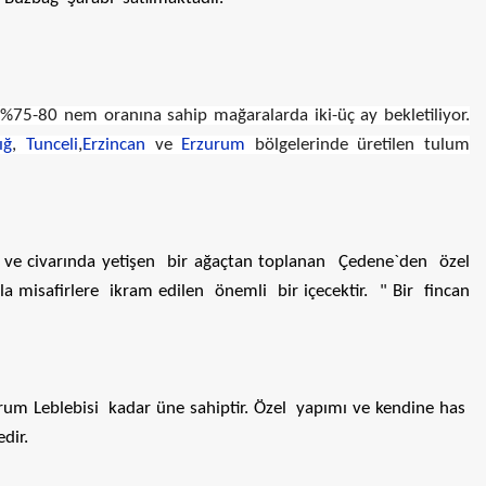
r, %75-80 nem oranına sahip mağaralarda iki-üç ay bekletiliyor.
ığ
,
Tunceli
,
Erzincan
ve
Erzurum
bölgelerinde üretilen tulum
zığ ve civarında yetişen bir ağaçtan toplanan Çedene`den özel
la misafirlere ikram edilen önemli bir içecektir. " Bir fincan
rum Leblebisi kadar üne sahiptir. Özel yapımı ve kendine has
dir.