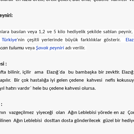
yniri:
umlara basılan veya 1,2 ve 5 kilo hediyelik şekilde satılan peyni
i
Türkiye
'nin çeşitli yerlerinde büyük farklılıklar gösterir.
Elaz
ncan tulumu
veya
Şavak peyniri
adı verilir. ​
i :
fta bilinir, içilir ama Elazığ`da bu bambaşka bir zevktir. Ela
pılır. Bir çok hastalığa iyi gelen çedene kahvesi nefis kokusuy
yıl hatırı vardır` hele bu çedene kahvesi olursa.
 :
ının vazgeçilmez yiyeceği olan Ağın Leblebisi yörede en az Ço
bilinen Ağın Leblebisi dosttan dosta gönderilecek güzel bir hediye