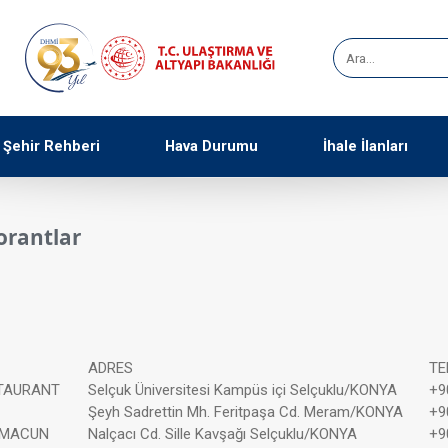
Şehir Rehberi
Hava Durumu
İhale İlanları
orantlar
ADRES
TE
TAURANT
Selçuk Üniversitesi Kampüs içi Selçuklu/KONYA
+9
Şeyh Sadrettin Mh. Feritpaşa Cd. Meram/KONYA
+9
HMACUN
Nalçacı Cd. Sille Kavşağı Selçuklu/KONYA
+9