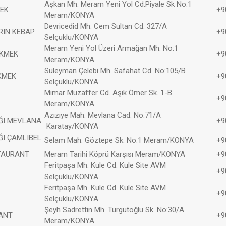
Aşkan Mh. Meram Yeni Yol Cd.Piyale Sk No:1
EK
+9
Meram/KONYA
Devricedid Mh. Cem Sultan Cd. 327/A
RIN KEBAP
+9
Selçuklu/KONYA
Meram Yeni Yol Üzeri Armağan Mh. No:1
EKMEK
+9
Meram/KONYA
Süleyman Çelebi Mh. Safahat Cd. No:105/B
KMEK
+9
Selçuklu/KONYA
Mimar Muzaffer Cd. Aşık Ömer Sk. 1-B
+9
Meram/KONYA
Aziziye Mah. Mevlana Cad. No:71/A
ĞI MEVLANA
+9
Karatay/KONYA
I ÇAMLIBEL
Selam Mah. Göztepe Sk. No:1 Meram/KONYA
+9
TAURANT
Meram Tarihi Köprü Karşısı Meram/KONYA
+9
Feritpaşa Mh. Kule Cd. Kule Site AVM
+9
Selçuklu/KONYA
Feritpaşa Mh. Kule Cd. Kule Site AVM
+9
Selçuklu/KONYA
Şeyh Sadrettin Mh. Turgutoğlu Sk. No:30/A
ANT
+9
Meram/KONYA