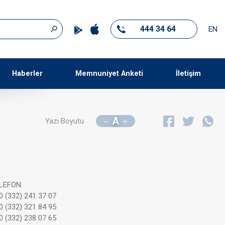
444 34 64
EN
Haberler
Memnuniyet Anketi
İletişim
A
Yazı Boyutu
LEFON
0 (332) 241 37 07
0 (332) 321 84 95
0 (332) 238 07 65