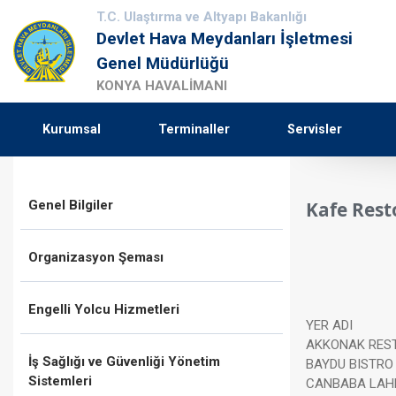
T.C. Ulaştırma ve Altyapı Bakanlığı
Devlet Hava Meydanları İşletmesi
Genel Müdürlüğü
KONYA HAVALİMANI
Kurumsal
Terminaller
Servisler
Genel Bilgiler
Kafe Rest
Organizasyon Şeması
Engelli Yolcu Hizmetleri
YER ADI
AKKONAK RES
İş Sağlığı ve Güvenliği Yönetim
BAYDU BISTRO
Sistemleri
CANBABA LA