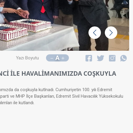
Geri
İleri
A
Yazı Boyutu
ENCİ İLE HAVALİMANIMIZDA COŞKUYLA
nımızda da coşkuyla kutlnadı. Cumhuriyetin 100. yılı ​Edremit
i ve MHP İlçe Başkanları, Edremit Sivil Havacılık Yüksekokulu
mları ile kutlandı.