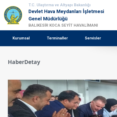
T.C. Ulaştırma ve Altyapı Bakanlığı
Devlet Hava Meydanları İşletmesi
Genel Müdürlüğü
BALIKESİR KOCA SEYİT HAVALİMANI
Kurumsal
Terminaller
Servisler
HaberDetay