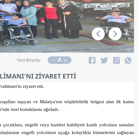
Geri
İleri
A
Yazı Boyutu
İMANI'NI ZİYARET ETTİ
imanı'nı ziyaret etti.
oşulları taşıyan ve Malatya'nın erişilebilirlik belgesi alan ilk kamu
de özel konuklarını ağırladı.
n çocuklara, engelli veya hareket kabiliyeti kısıtlı yolculara sunulan
uluşlarının engelli yolcuların uçağa kolaylıkla binmelerini sağlayan