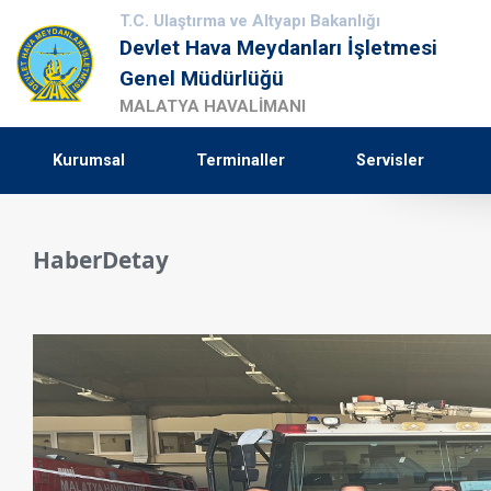
T.C. Ulaştırma ve Altyapı Bakanlığı
Devlet Hava Meydanları İşletmesi
Genel Müdürlüğü
MALATYA HAVALİMANI
Kurumsal
Terminaller
Servisler
HaberDetay