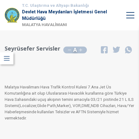
T.C. Ulaştırma ve Altyapı Bakanlığı
Devlet Hava Meydanları İşletmesi Genel
Müdürlüğü
MALATYA HAVALİMANI
Seyrüsefer Servisler
A
Malatya Havalimanı Hava Trafik Kontrol Kulesi 7.Ana Jet Üs
Komutanlığına ait olup Uluslararası Havacılık kurallarına göre Türkiye
Hava Sahasındaki uçuş akışının temini amacıyla 03/21 pistinde 21 L ILS
Sistemi(Localizer,Glıde Path,Marker), VOR,DME,NDB Cihazları, Hava/Yer
Haberleşmesinde kullanılan Telsizler ve AFTN Sistemiyle hizmet
vermektedir.​