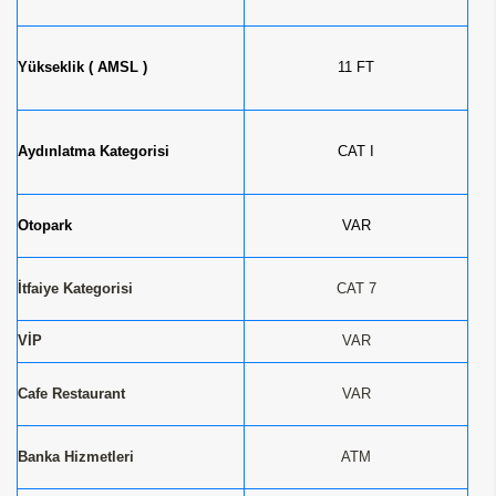
Yükseklik ( AMSL )
11 FT
Aydınlatma Kategorisi
CAT I
Otopark
VAR​
İtfaiye Kategorisi
CAT 7
VİP
VAR
Cafe Restaurant
VAR
Banka Hizmetleri
ATM