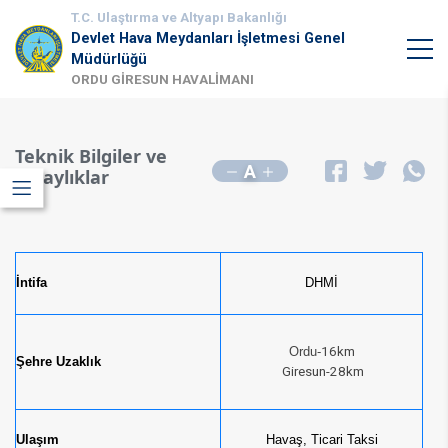
T.C. Ulaştırma ve Altyapı Bakanlığı
Devlet Hava Meydanları İşletmesi Genel
Müdürlüğü
ORDU GİRESUN HAVALİMANI
Teknik Bilgiler ve
A
Kolaylıklar
İntifa
DHMİ
Ordu-
16km
Şehre Uzaklık​
Giresun-28km
Ulaşım
Havaş, Ticari Taksi