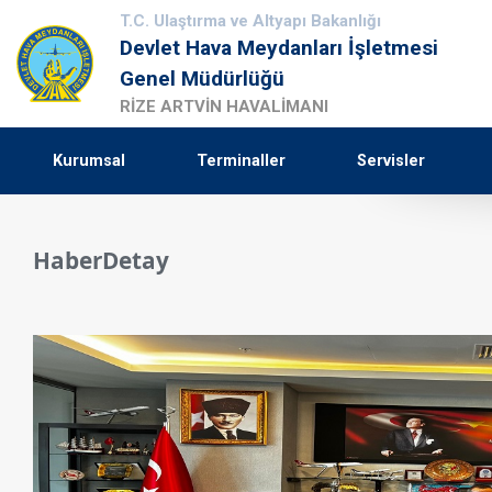
T.C. Ulaştırma ve Altyapı Bakanlığı
Devlet Hava Meydanları İşletmesi
Genel Müdürlüğü
RİZE ARTVİN HAVALİMANI
Kurumsal
Terminaller
Servisler
HaberDetay