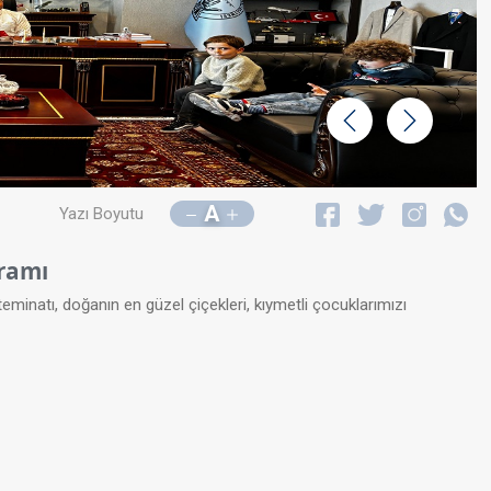
Geri
İleri
A
Yazı Boyutu
ramı
inatı, doğanın en güzel çiçekleri, kıymetli çocuklarımızı