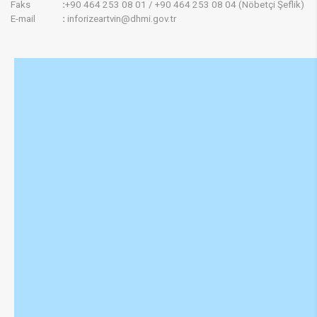
Faks
:
+90 464 253 08 ​01 / +90 464 253 08 04 (Nöbetçi Şeflik)
E-mail
:
inforizeartvin@dhmi.gov.tr​