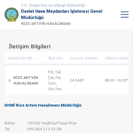
T.C. Ulaştırma ve Altyapı Bakanlığı
Devlet Hava Meydanları İşletmesi Genel
Müdürlüğü
RİZE ARTVİN HAVALİMANI
İletişim Bilgileri
Havalimanı Adı
Açık Gün
Uçuş Op. Saatleri
Çalışma Saatleri
Pzt, Sal,
RİZE ARTVİN
Çar, Per,
24 SAAT
08.30 - 16.30**
HAVALİMANI
Cum,
Cts, Paz
DHMİ Rize Artvin Havalimanı Müdürlüğü
Adres
:
53300 Yeşilköy/Pazar/Rize
Tel
:
+90 464 213 53 08