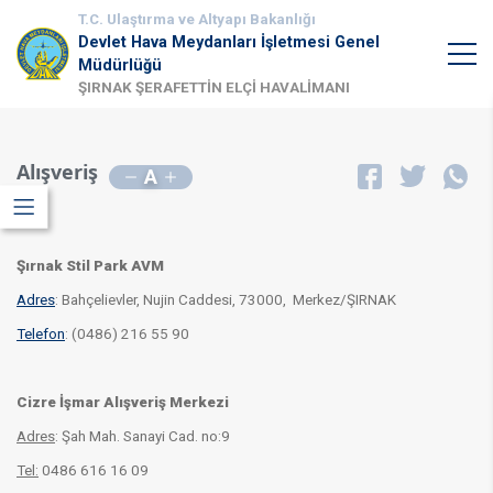
T.C. Ulaştırma ve Altyapı Bakanlığı
Devlet Hava Meydanları İşletmesi Genel
Müdürlüğü
ŞIRNAK ŞERAFETTİN ELÇİ HAVALİMANI
Alışveriş
A
Şırnak Stil Park AVM
Adres
: Bahçelievler, Nujin Caddesi, 73000, Merkez/ŞIRNAK
Telefon
: (0486) 216 55 90
Cizre İşmar Alışveriş Merkezi
Adres
: Şah Mah. Sanayi Cad. no:9
Tel:
0486
616 16 09