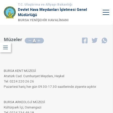
T.C. Ulaştırma ve Altyapı Bakanlığı
Devlet Hava Meydanları İşletmesi Genel
Müdürlüğü
BURSA YENİŞEHİR HAVALİMANI
Müzeler
A
BURSA KENT MÜZESİ
Atatürk Cad. Cumhuriyet Meydanı, Heykel
Tel: 0224 220 26 26
Pazartesi hariç her gün 09.30-17.30 saatlerinde ziyarete açıktır.
BURSA ARKEOLOJİ MÜZESİ
Kültürpark İçi, Osmangazi
Tel: 0224 234 49 18