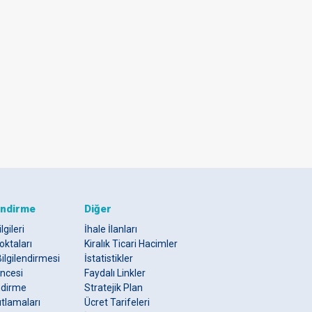
endirme
Diğer
lgileri
İhale İlanları
oktaları
Kiralık Ticari Hacimler
ilgilendirmesi
İstatistikler
ncesi
Faydalı Linkler
endirme
Stratejik Plan
sıtlamaları
Ücret Tarifeleri