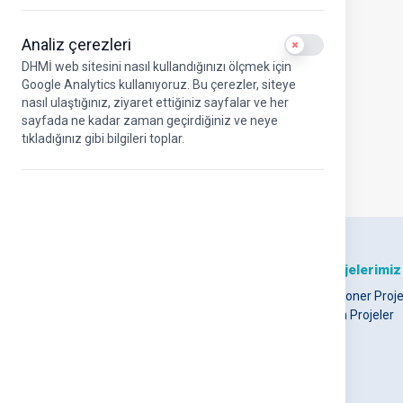
Dr. Tolga AVŞAR
Analiz çerezleri
Use setting
Teftiş Kurulu Başkanı
DHMİ web sitesini nasıl kullandığınızı ölçmek için
Google Analytics kullanıyoruz. Bu çerezler, siteye
nasıl ulaştığınız, ziyaret ettiğiniz sayfalar ve her
sayfada ne kadar zaman geçirdiğiniz ve neye
tıkladığınız gibi bilgileri toplar.
DHMİ Hakkında
Projelerimiz
Hakkımızda
Vizyoner Proje
DHMİ Kurumsal Logo
Tüm Projeler
Misyonumuz ve
Vizyonumuz
Stratejik Amaçlar
UAB Kurumsal Kimlik