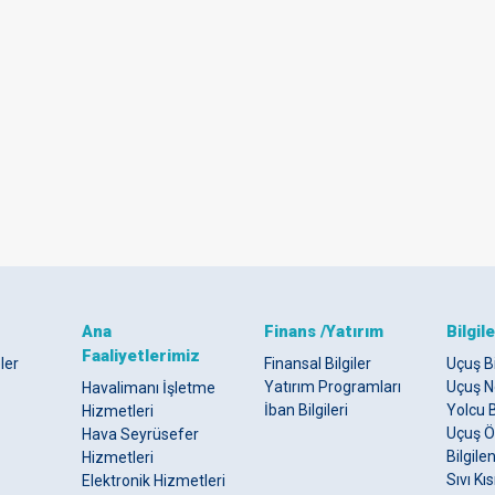
Ana
Finans /Yatırım
Bilgil
Faaliyetlerimiz
ler
Finansal Bilgiler
Uçuş Bi
Yatırım Programları
Uçuş N
Havalimanı İşletme
İban Bilgileri
Yolcu B
Hizmetleri
Uçuş Ö
Hava Seyrüsefer
Bilgil
Hizmetleri
Sıvı Kı
Elektronik Hizmetleri