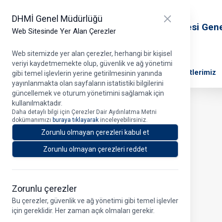
T.C. Ulaştırma ve Altyapı Bakanlığı
Close panel
DHMİ Genel Müdürlüğü
Devlet Hava Meydanları İşletmesi Gen
Web Sitesinde Yer Alan Çerezler
Müdürlüğü
Web sitemizde yer alan çerezler, herhangi bir kişisel
veriyi kaydetmemekte olup, güvenlik ve ağ yönetimi
DHMİ Hakkında
Projelerimiz
Ana Faaliyetlerimiz
gibi temel işlevlerin yerine getirilmesinin yanında
yayınlanmakta olan sayfaların istatistiki bilgilerini
güncellemek ve oturum yönetimini sağlamak için
kullanılmaktadır.
Daha detaylı bilgi için Çerezler Dair Aydınlatma Metni
Profil
dokümanımızı
buraya tıklayarak
inceleyebilirsiniz.
Zorunlu olmayan çerezleri kabul et
Zorunlu olmayan çerezleri reddet
Zorunlu çerezler
Bu çerezler, güvenlik ve ağ yönetimi gibi temel işlevler
için gereklidir. Her zaman açık olmaları gerekir.