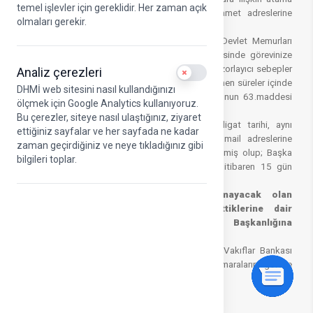
temel işlevler için gereklidir. Her zaman açık
duyurusu e-posta adreslerine yapıldığından ikamet adreslerine
olmaları gerekir.
ayrıca tebligat yapılmayacaktır.
Elektronik Tebligat Yönetmeliği ve 657 Sayılı Devlet Memurları
Kanununun 62. Maddesinde belirtilen süre içerisinde görevinize
başlamanız zorunludur. Belge ile ispatı mümkün zorlayıcı sebepler
Analiz çerezleri
Use setting
olmaksızın söz konusu madde hükmünde belirlenen süreler içinde
DHMİ web sitesini nasıl kullandığınızı
görevlerine başlamayanların atamaları, aynı Kanunun 63.maddesi
ölçmek için Google Analytics kullanıyoruz.
gereğince iptal edilecektir.
Bu çerezler, siteye nasıl ulaştığınız, ziyaret
Elektronik Tebligat Yönetmeliği gereğince tebligat tarihi, aynı
ettiğiniz sayfalar ve her sayfada ne kadar
yerdeki görevlere atanan adayların tebligatın mail adreslerine
zaman geçirdiğiniz ve neye tıkladığınız gibi
ulaştığı tarihi izleyen beşinci gün olarak belirlenmiş olup; Başka
bilgileri toplar.
yerdeki görevlere atananlar tebligat tarihinden itibaren 15 gün
içerisinde işe başlamak zorundadır.
NOT: Atandıkları halde göreve başlamayacak olan
adayların atama hakkından feragat ettiklerine dair
dilekçelerini İnsan Kaynakları Dairesi Başkanlığına
ulaştırması gerekmektedir.
NOT:
Ataması yapılan personelin herhangi bir Vakıflar Bankası
Şubesinde maaş hesabı açtırmaları ve IBAN numaralarını göreve
başlayacakları birime bildirmeleri gerekmektedir.