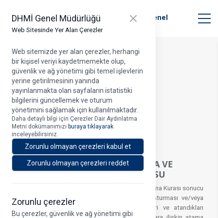
T.C. Ulaştırma ve Altyapı Bakanlığı
Close panel
DHMİ Genel Müdürlüğü
Devlet Hava Meydanları İşletmesi Genel
Müdürlüğü
Web Sitesinde Yer Alan Çerezler
Web sitemizde yer alan çerezler, herhangi
bir kişisel veriyi kaydetmemekte olup,
Duyuru Detayı
güvenlik ve ağ yönetimi gibi temel işlevlerin
yerine getirilmesinin yanında
yayınlanmakta olan sayfaların istatistiki
bilgilerini güncellemek ve oturum
yönetimini sağlamak için kullanılmaktadır.
Duyuru Tarihi > 11.07.2024
Daha detaylı bilgi için Çerezler Dair Aydınlatma
Metni dokümanımızı
buraya tıklayarak
A
inceleyebilirsiniz.
Zorunlu olmayan çerezleri kabul et
SAĞLIK BAKANLIĞI 2024 İLK DEFA VE
Zorunlu olmayan çerezleri reddet
YENİDEN TABİP ATAMA DUYURUSU
Sağlık Bakanlığı 2024 Yılı İlk Defa ve Yeniden Atama Kurası sonucu
Kuruluşumuz emrine yerleştirilen, güvenlik soruşturması ve/veya
Zorunlu çerezler
arşiv araştırması tamamlanan adayların isimleri ve atandıkları
Bu çerezler, güvenlik ve ağ yönetimi gibi
yerlere ilişkin liste ekte yer almaktadır. Atananlara ilişkin atama