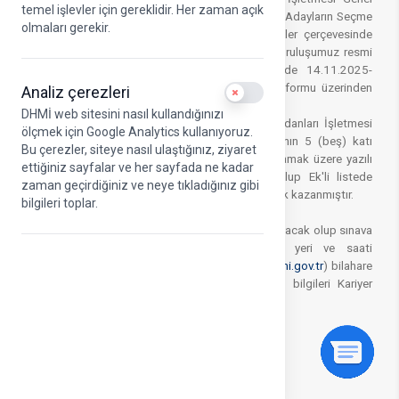
temel işlevler için gereklidir. Her zaman açık
Müdürlüğü ARFF Memuru Pozisyonuna Atanacak Adayların Seçme
olmaları gerekir.
Sınavlarına İlişkin Yönetmelikte belirtilen hükümler çerçevesinde
giriş sınavları yapılacağı 13.11.2025 tarihinde Kuruluşumuz resmi
internet sayfasında duyurulmuştu. Bu çerçevede 14.11.2025-
21.11.2025 tarihleri arasında Kariyer Kapısı Platformu üzerinden
Analiz çerezleri
Use setting
yapılan başvurular incelenmiştir.
DHMİ web sitesini nasıl kullandığınızı
13.11.2025 tarihli ilanımızda “Devlet Hava Meydanları İşletmesi
ölçmek için Google Analytics kullanıyoruz.
Genel Müdürlüğünce duyurulan pozisyon sayısının 5 (beş) katı
Bu çerezler, siteye nasıl ulaştığınız, ziyaret
kadar aday KPSS P93 puanı en yüksekten başlamak üzere yazılı
ettiğiniz sayfalar ve her sayfada ne kadar
sınava çağrılacaktır." denilmekte bulunmakta olup Ek'li listede
zaman geçirdiğiniz ve neye tıkladığınız gibi
bilgileri bulunan 240 aday yazılı sınava girmeye hak kazanmıştır.
bilgileri toplar.
SINAVLARIN YAPILACAĞI YER VE DUYURU:
Sınava çağrılacak adaylara yazılı tebligat yapılmayacak olup sınava
katılacak adaylara ilişkin liste; sınav tarihi, yeri ve saati
Kuruluşumuz resmi internet adresinden (
www.dhmi.gov.tr
) bilahare
duyurulacaktır. Ayrıca adaylar sınavlarına ilişkin bilgileri Kariyer
Kapısı Platformu üzerinden görüntüleyebilecektir.
İLETİŞİM BİLGİLERİ:
kariyerkapisi@dhmi.gov.tr
(312) 204 2852​-2260