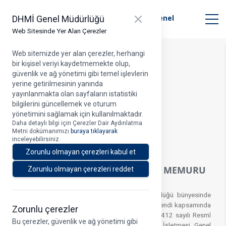
T.C. Ulaştırma ve Altyapı Bakanlığı
Close panel
DHMİ Genel Müdürlüğü
Devlet Hava Meydanları İşletmesi Genel
Müdürlüğü
Web Sitesinde Yer Alan Çerezler
Web sitemizde yer alan çerezler, herhangi
bir kişisel veriyi kaydetmemekte olup,
Duyuru Detayı
güvenlik ve ağ yönetimi gibi temel işlevlerin
yerine getirilmesinin yanında
yayınlanmakta olan sayfaların istatistiki
bilgilerini güncellemek ve oturum
yönetimini sağlamak için kullanılmaktadır.
Duyuru Tarihi > 09.01.2026
Daha detaylı bilgi için Çerezler Dair Aydınlatma
Metni dokümanımızı
buraya tıklayarak
A
inceleyebilirsiniz.
Zorunlu olmayan çerezleri kabul et
DHMİ GENEL MÜDÜRLÜĞÜ ARFF MEMURU
Zorunlu olmayan çerezleri reddet
ALIM İLANI
Devlet Hava Meydanları İşletmesi Genel Müdürlüğü bünyesinde
399 Sayılı Kanun Hükmünde Kararnamenin 3/c Bendi kapsamında
Zorunlu çerezler
istihdam edilmek üzere, 27.12.2023 tarih ve 32412 sayılı Resmî
Bu çerezler, güvenlik ve ağ yönetimi gibi
Gazete'de yayımlanan Devlet Hava Meydanları İşletmesi Genel