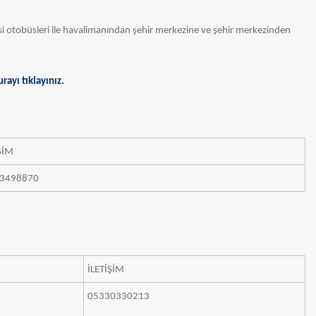
si otobüsleri ile havalimanından şehir merkezine ve şehir merkezinden
urayı tıklayınız.
İŞİM
3498870
İLETİŞİM
05330330213