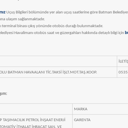
mız
Uçuş Bilgileri bölümünde yer alan uçuş saatlerine göre Batman Belediye
ına ulaşım sağlanmaktadır.
 terminal binası çıkış yönünde otobüs durağı bulunmaktadır.
lediyesi Havalimanı otobüs saat ve güzergahları hakkında detaylı bilgi için
b
​İLET
NOLU BATMAN HAVAALANI TİC.TAKSİ İŞLT.MOT.TAŞ.KOOP.
0535
aşım:
​MARKA
 TAŞIMACILIK PETROL İNŞAAT ENERJİ
​GARENTA
TOMATİV İTHALAT İHRACAT SAN. VE