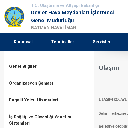
T.C. Ulaştırma ve Altyapı Bakanlığı
Devlet Hava Meydanları İşletmesi
Genel Müdürlüğü
BATMAN HAVALİMANI
Kurumsal
Terminaller
Servisler
Genel Bilgiler
Ulaşım
Organizasyon Şeması
Engelli Yolcu Hizmetleri
ULAŞIM KOLAYLI
Şehir merkezine 7
İş Sağlığı ve Güvenliği Yönetim
Sistemleri
​Belediye otobüsl