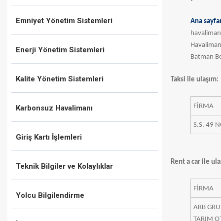
Emniyet Yönetim Sistemleri
Ana sayfa
havaliman
Havalimanı
Enerji Yönetim Sistemleri
​Batman Be
Kalite Yönetim Sistemleri
Taksi ile ulaşım:
​FİRMA
Karbonsuz Havalimanı
S.S. 49 
Giriş Kartı İşlemleri
Rent a car ile ul
Teknik Bilgiler ve Kolaylıklar
​FİRMA
Yolcu Bilgilendirme
ARB GRUP
TARIM O