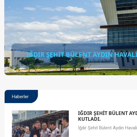
IĞDIR ŞEHİT BÜLENT AYDIN HAVA
Haberler
IĞDIR ŞEHİT BÜLENT A
KUTLADI.
Iğdır Şehit Bülent Aydın Haval