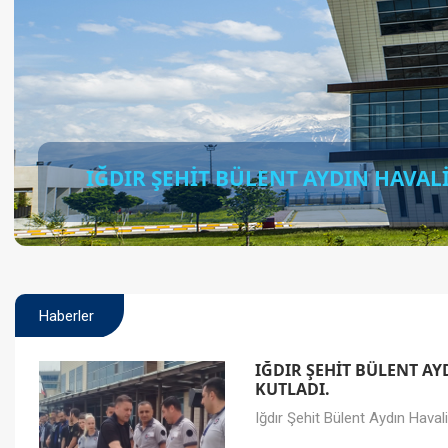
IĞDIR ŞEHİT BÜLENT AYDIN HAVA
Haberler
IĞDIR ŞEHİT BÜLENT A
KUTLADI.
Iğdır Şehit Bülent Aydın Haval