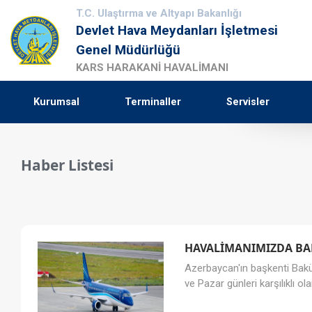
T.C. Ulaştırma ve Altyapı Bakanlığı
Devlet Hava Meydanları İşletmesi
Genel Müdürlüğü
KARS HARAKANİ HAVALİMANI
Kurumsal
Terminaller
Servisler
Haber Listesi
HAVALİMANIMIZDA BAK
Azerbaycan'ın başkenti Bakü i
ve Pazar günleri karşılıklı olar