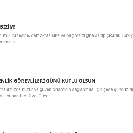
 BİZİM!
milli iradesine, demokrasisine ve bağımsızlığına sahip çıkarak Türkiye'
nımız u...
ENLİK GÖREVLİLERİ GÜNÜ KUTLU OLSUN
manımızda huzur ve güven ortamının sağlanması için gece gündüz dem
tkı sunan tüm Özel Güve...