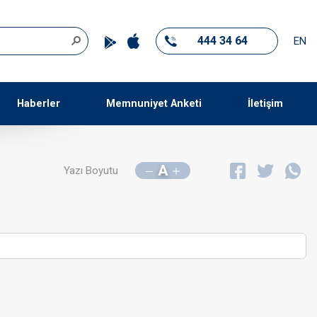
444 34 64
EN
Haberler
Memnuniyet Anketi
İletişim
A
Yazı Boyutu