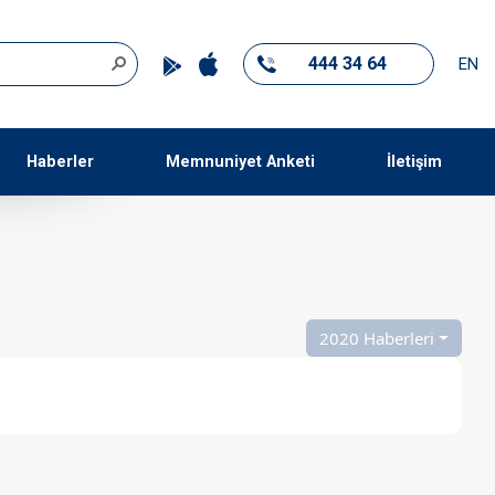
444 34 64
EN
Haberler
Memnuniyet Anketi
İletişim
2020 Haberleri