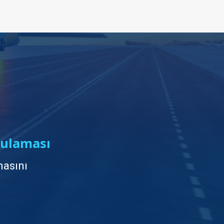
ulaması
asını