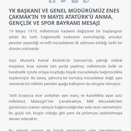
YK BAŞKANI VE GENEL MÜDÜRÜMÜZ ENES
ÇAKMAK’IN 19 MAYIS ATATÜRK’Ü ANMA,
GENÇLİK VE SPOR BAYRAMI MESAJI
19 Mayıs 1919, milletimizin kaderini değiştiren bir başlangıcın
adıdır. Bu tarih; bağımsızlık iradesinin somutlaştığı, umudun
yeniden yeşerdiği ve millî mücadelenin ilk adımının atıldığı tarihi bir
dönüm noktasıdır.
Gazi Mustafa Kemal Atatürk’ün Samsun’da yaktığı istiklal
meşalesi, kısa sürede tüm yurda yayılmış; milletimizin birlik ve
beraberlik içinde ortaya koyduğu büyük mücadeleyle bağımsızlıkla
taçlanmıştır. Bu süreç, yalnızca bir kurtuluş mücadelesi değil, aynı
zamanda bir milletin yeniden ayağa kalkışının da simgesi olmuştur.
Tarih boyunca nice zorlukları aynı inanç ve kararlılıkla aşan aziz
milletimiz; Malazgirt’ten Çanakkale’ye, Millî Mücadele’den
günümüze uzanan süreçte bağımsızlığından asla taviz vermemiştir.
Bu güçlü ruh, bugün olduğu gibi yarın da yolumuzu aydınlatmaya
devam edecektir.
Bu anlamlı mirasın en büyük emanetçisi olan gençlerimizin;