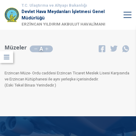
T.C. Ulaştırma ve Altyapı Bakanlığı
Devlet Hava Meydanları İşletmesi Genel
Müdürlüğü
ERZİNCAN YILDIRIM AKBULUT HAVALİMANI
Müzeler
A
​Erzincan Müze- Ordu caddesi Erzincan Ticaret Meslek Lisesi Karşısında
ve Erzincan Kütüphanesi ile aynı yerleşke içerisindedir.
(Eski Tekel Binası Yerindedir.)