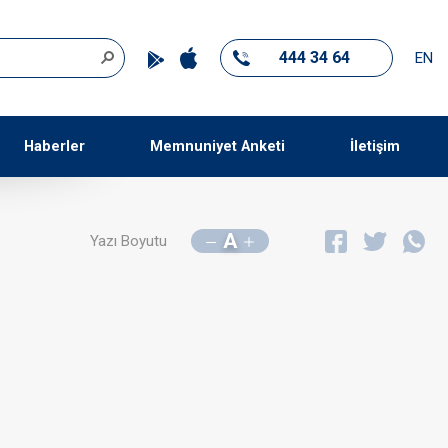
444 34 64
EN
Haberler
Memnuniyet Anketi
İletişim
A
Yazı Boyutu