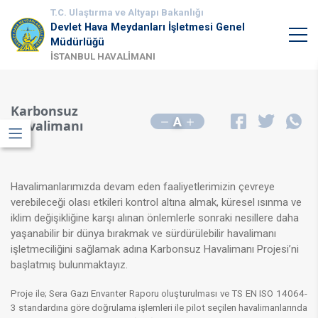
T.C. Ulaştırma ve Altyapı Bakanlığı
Devlet Hava Meydanları İşletmesi Genel
Müdürlüğü
İSTANBUL HAVALİMANI
Karbonsuz
A
Havalimanı
Havalimanla​rımızda devam eden faaliyetlerimizin çevreye
verebileceği olası etkileri kontrol altına almak, küresel ısınma ve
iklim değişikliğine karşı alınan önlemlerle sonraki nesillere daha
yaşanabilir bir dünya bırakmak ve sürdürülebilir havalimanı
işletmeciliğini sağlamak adına Karbonsuz Havalimanı Projesi’ni
başlatmış bulunmaktayız. ​
Proje ile; Sera Gazı Envanter Raporu oluşturulması ve TS EN ISO 14064-
3 standardına göre doğrulama işlemleri ile pilot seçilen havalimanlarında