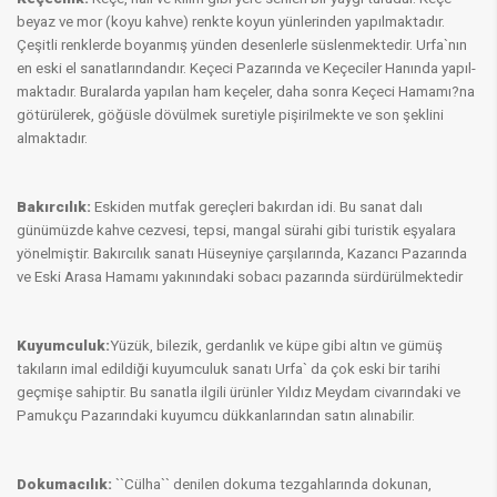
beyaz ve mor (koyu kahve) renkte koyun yünlerinden yapılmaktadır.
Çeşitli renklerde boyanmış yünden desenlerle süslenmektedir. Ur­fa`nın
en eski el sanatlarındandır. Keçeci Pazarında ve Keçeciler Hanında yapıl­
maktadır. Buralarda yapılan ham keçeler, daha sonra Keçeci Hamamı?na
götürülerek, göğüsle dövülmek sure­tiyle pişirilmekte ve son şeklini
almaktadır.
Bakırcılık:
Eskiden mutfak gereçleri bakırdan idi. Bu sanat dalı
günümüzde kahve cezvesi, tepsi, mangal sürahi gibi turistik eşyalara
yönelmiştir. Bakırcılık sanatı Hüseyniye çarşılarında, Kazancı Pazarında
ve Eski Arasa Hamamı yakınındaki sobacı pazarında sürdürülmektedir
Kuyumculuk:
Yüzük, bilezik, gerdanlık ve küpe gibi altın ve gümüş
takıların imal edildiği kuyumculuk sanatı Urfa` da çok eski bir tarihi
geçmişe sahiptir. Bu sanatla ilgili ürünler Yıldız Meydam civarındaki ve
Pamukçu Pazarındaki kuyumcu dükkanların­dan satın alınabilir.
Dokumacılık:
``Cülha`` denilen dokuma tezgahlarında dokunan,