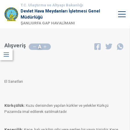
T.C. Ulaştırma ve Altyapı Bakanlığı
Devlet Hava Meydanları İşletmesi Genel
Müdürlüğü
ŞANLIURFA GAP HAVALİMANI
Alışveriş
A
El Sanatları
Kürkçülük:
Kuzu derisinden yapılan kürkler ve yelekler Kürkçü
Pazarında imal edilerek satılmaktadır.
Keçecilik:
Keçe, halı ve kilim gibi yere serilen bir yaygı türüdür. Keçe