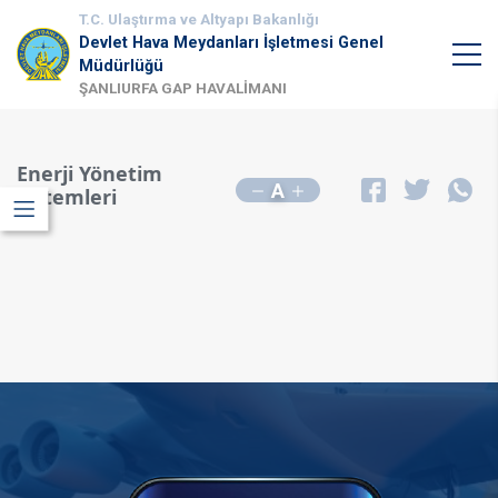
T.C. Ulaştırma ve Altyapı Bakanlığı
Devlet Hava Meydanları İşletmesi Genel
Müdürlüğü
ŞANLIURFA GAP HAVALİMANI
Enerji Yönetim
A
Sistemleri