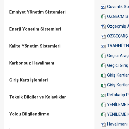
Güvenlik S
Emniyet Yönetim Sistemleri
OZGECMIS 
Özgeçmiş Ar
Enerji Yönetim Sistemleri
ÖZGEÇMİŞ K
TAAHHÜTN
Kalite Yönetim Sistemleri
Geçici Araç 
Karbonsuz Havalimanı
Geçici Giriş
Giriş Kartl
Giriş Kartı İşlemleri
Giriş Kartl
Refakatçi P
Teknik Bilgiler ve Kolaylıklar
YENİLEME K
Yolcu Bilgilendirme
YENİLEME Ka
Havalimanı 