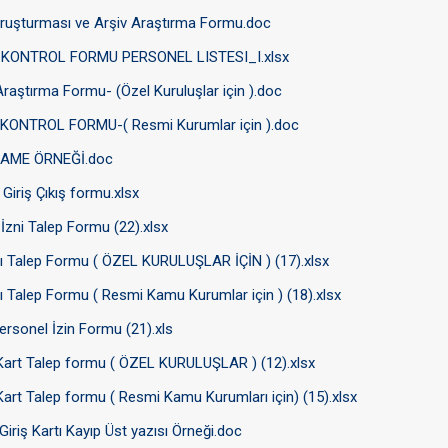
oruşturması ve Arşiv Araştırma Formu.doc
KONTROL FORMU PERSONEL LISTESI_I.xlsx
aştırma Formu- (Özel Kuruluşlar için ).doc
ONTROL FORMU-( Resmi Kurumlar için ).doc
AME ÖRNEĞİ.doc
Giriş Çıkış formu.xlsx
 İzni Talep Formu (22).xlsx
arı Talep Formu ( ÖZEL KURULUŞLAR İÇİN ) (17).xlsx
arı Talep Formu ( Resmi Kamu Kurumlar için ) (18).xlsx
ersonel İzin Formu (21).xls
art Talep formu ( ÖZEL KURULUŞLAR ) (12).xlsx
rt Talep formu ( Resmi Kamu Kurumları için) (15).xlsx
Giriş Kartı Kayıp Üst yazısı Örneği.doc