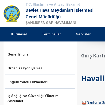
T.C. Ulaştırma ve Altyapı Bakanlığı
Devlet Hava Meydanları İşletmesi
Genel Müdürlüğü
ŞANLIURFA GAP HAVALİMANI
Kurumsal
Terminaller
Servisler
Genel Bilgiler
Giriş Kart
Organizasyon Şeması
Havali
Engelli Yolcu Hizmetleri
İş Sağlığı ve Güvenliği Yönetim
Sistemleri
Şanlıurfa G