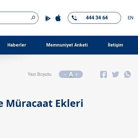
444 34 64
EN
Haberler
Memnuniyet Anketi
İletişim
A
Yazı Boyutu
e Müracaat Ekleri