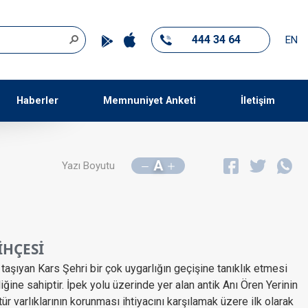
444 34 64
EN
Haberler
Memnuniyet Anketi
İletişim
A
Yazı Boyutu
HÇESİ ​
taşıyan Kars Şehri bir çok uygarlığın geçişine tanıklık etmesi
ğine sahiptir. İpek yolu üzerinde yer alan antik Anı Ören Yerinin
 varlıklarının korunması ihtiyacını karşılamak üzere ilk olarak