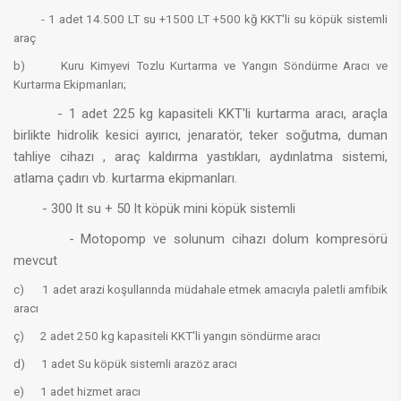
- 1 adet 14.500 LT su +1500 LT +500 kğ KKT'li su köpük sistemli
araç
b) Kuru Kimyevi Tozlu Kurtarma ve Yangın Söndürme Aracı ve
Kurtarma Ekipmanları;
- 1 adet 225 kg kapasiteli KKT'li kurtarma aracı, araçla
birlikte hidrolik kesici ayırıcı, jenaratör, teker soğutma, duman
tahliye cihazı , araç kaldırma yastıkları, aydınlatma sistemi,
atlama çadırı vb. kurtarma ekipmanları.
- 300 lt su + 50 lt köpük mini köpük sistemli
- Motopomp ve solunum cihazı dolum kompresörü
mevcut
c) 1 adet arazi koşullarında müdahale etmek amacıyla paletli amfibik
aracı
ç) 2 adet 250 kg kapasiteli KKT'li yangın söndürme aracı
d) 1 adet Su köpük sistemli arazöz aracı
e) 1 adet hizmet aracı