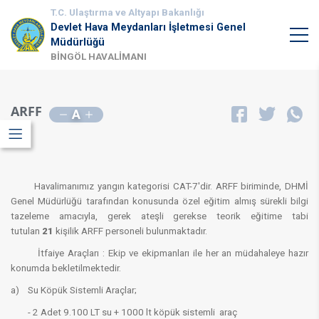
T.C. Ulaştırma ve Altyapı Bakanlığı
Devlet Hava Meydanları İşletmesi Genel
Müdürlüğü
BİNGÖL HAVALİMANI
ARFF
A
Havalimanımız yangın kategorisi CAT-7'dir. ARFF biriminde, DHMİ
Genel Müdürlüğü tarafından konusunda özel eğitim almış sürekli bilgi
tazeleme amacıyla, gerek ateşli gerekse teorik eğitime tabi
tutulan
21
kişilik ARFF personeli bulunmaktadır.
İtfaiye Araçları : Ekip ve ekipmanları ile her an müdahaleye hazır
konumda bekletilmektedir.
a) Su Köpük Sistemli Araçlar;
- 2 Adet 9.100 LT su + 1000 lt köpük sistemli araç