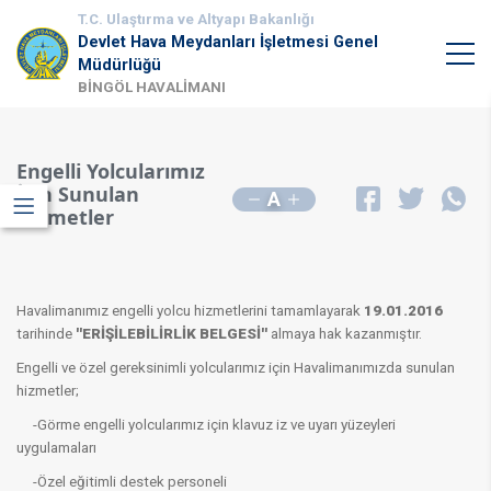
T.C. Ulaştırma ve Altyapı Bakanlığı
Devlet Hava Meydanları İşletmesi Genel
Müdürlüğü
BİNGÖL HAVALİMANI
Engelli Yolcularımız
İçin Sunulan
A
Hizmetler
​​Havalimanımız engelli yolcu hizmetlerini tamamlayarak
19.01.2016
tarihinde
''ERİŞİLEBİLİRLİK BELGESİ''
almaya hak kazanmıştır.
Engelli ve özel gereksinimli yolcularımız için Havalimanımızda sunulan
hizmetler;
-Görme engelli yolcularımız için klavuz iz ve uyarı yüzeyleri
uygulamaları
-Özel eğitimli destek personeli